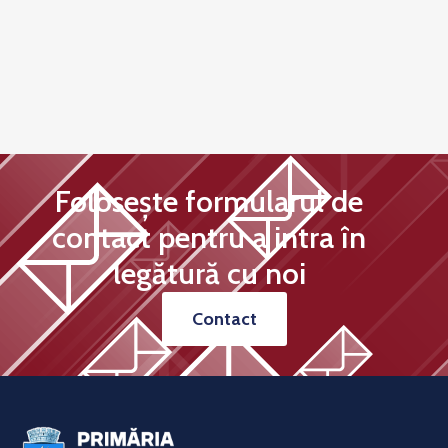
Folosește formularul de
contact pentru a intra în
legătură cu noi
Contact