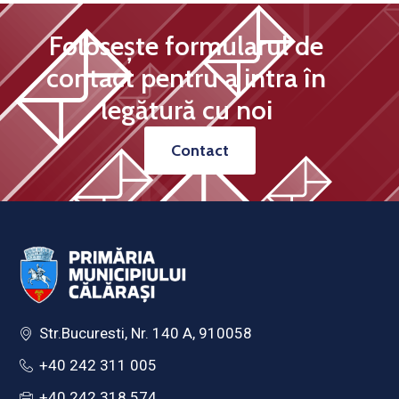
Folosește formularul de
contact pentru a intra în
legătură cu noi
Contact
Str.Bucuresti, Nr. 140 A, 910058
+40 242 311 005
+40 242 318 574