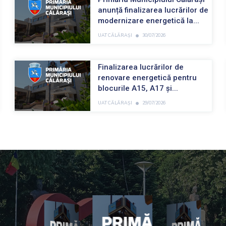
anunță finalizarea lucrărilor de
modernizare energetică la...
•
UAT CĂLĂRAȘI
30/07/2026
Finalizarea lucrărilor de
renovare energetică pentru
blocurile A15, A17 și...
•
UAT CĂLĂRAȘI
29/07/2026