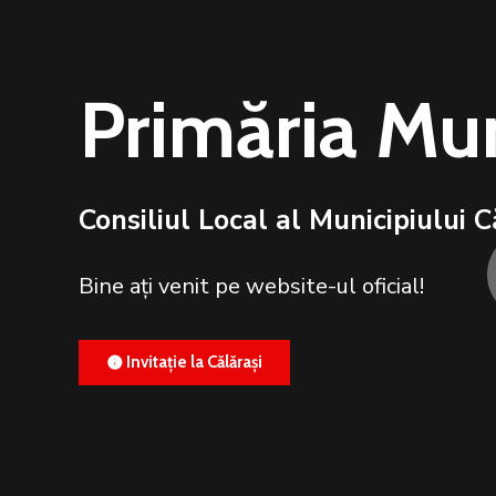
Primăria Mun
Consiliul Local al Municipiului C
Bine ați venit pe website-ul oficial!
Invitație la Călărași
info