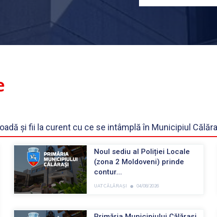
e
dă și fii la curent cu ce se intâmplă în Municipiul Călăra
Noul sediu al Poliției Locale
(zona 2 Moldoveni) prinde
contur...
•
UAT CĂLĂRAȘI
04/08/2026
Primăria Municipiului Călărași