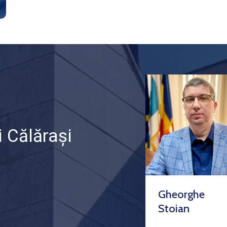
 Călărași
Gheorghe
Stoian