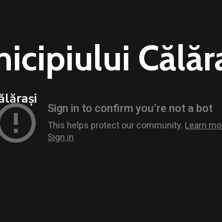
icipiului Călăr
ălărași