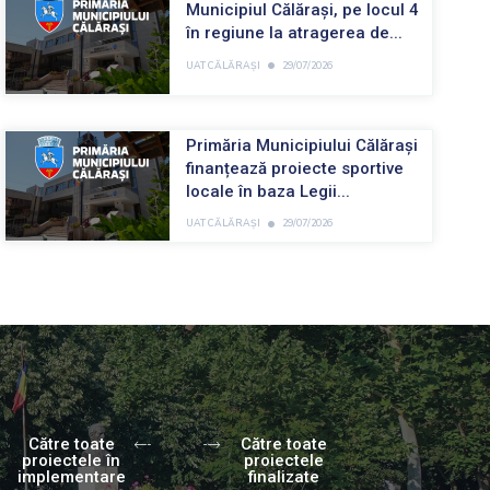
Municipiul Călărași, pe locul 4
în regiune la atragerea de...
•
UAT CĂLĂRAȘI
29/07/2026
Primăria Municipiului Călărași
finanțează proiecte sportive
locale în baza Legii...
•
UAT CĂLĂRAȘI
29/07/2026
Către toate
Către toate
proiectele în
proiectele
implementare
finalizate