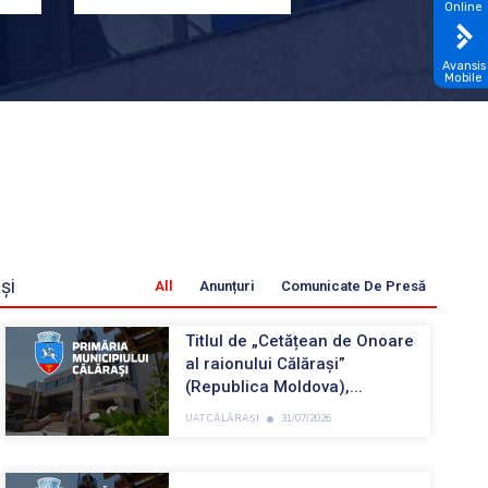
Online
Avansis
Mobile
și
All
Anunțuri
Comunicate De Presă
Titlul de „Cetățean de Onoare
al raionului Călărași”
(Republica Moldova),...
•
UAT CĂLĂRAȘI
31/07/2026