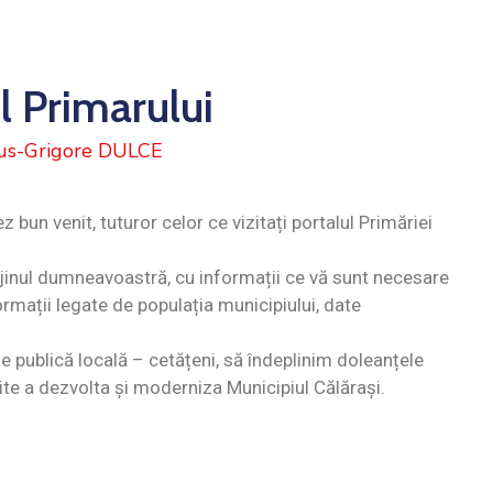
l Primarului
ius-Grigore DULCE
z bun venit, tuturor celor ce vizitați portalul Primăriei
ijinul dumneavoastră, cu informații ce vă sunt necesare
ormații legate de populația municipiului, date
e publică locală – cetățeni, să îndeplinim doleanțele
e a dezvolta și moderniza Municipiul Călărași.