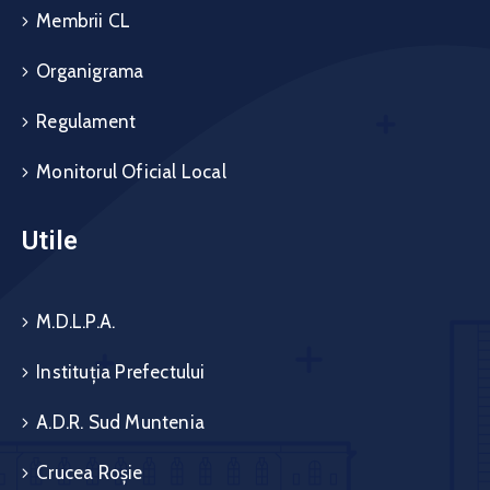
Membrii CL
Organigrama
Regulament
Monitorul Oficial Local
Utile
M.D.L.P.A.
Instituția Prefectului
A.D.R. Sud Muntenia
Crucea Roșie