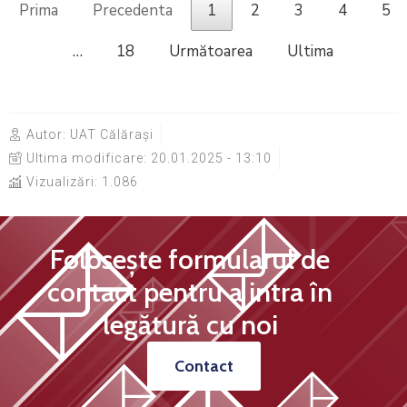
Prima
Precedenta
1
2
3
4
5
…
18
Următoarea
Ultima
Autor:
UAT Călărași
Ultima modificare:
20.01.2025 - 13:10
Vizualizări: 1.086
Folosește formularul de
contact pentru a intra în
legătură cu noi
Contact