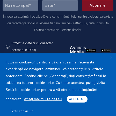
Abonare
În vederea exprimării de către Dvs. a consimțământului pentru prelucrarea de date
cu caracter personal în vederea transmiterii newsletter-ului, puteți consulta
Politica noastră de Protecția datelor.
Protecția datelor cu caracter
Avansis
personal (GDPR)
Mobile
Politica de utilizare a Cookie-urilor
X
Folosim cookie-uri pentru a vă oferi cea mai relevantă
experiență de navigare, amintindu-vă preferințele și vizitele
anterioare. Făcând clic pe „Acceptați”, dați consimțământul la
utilizarea tuturor cookie-urile. Cu toate acestea, puteți vizita
Primăria Municipiului Călărași © 2025. Toate drepturile
rezervate.
Setările cookie-urilor pentru a vă oferi un consimțământ
controlat.
Aflați mai multe detalii
ACCEPTAȚI
Setări cookie-uri