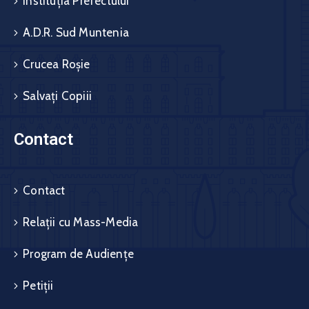
Instituția Prefectului
A.D.R. Sud Muntenia
Crucea Roșie
Salvați Copiii
Contact
Contact
Relații cu Mass-Media
Program de Audiențe
Petiții