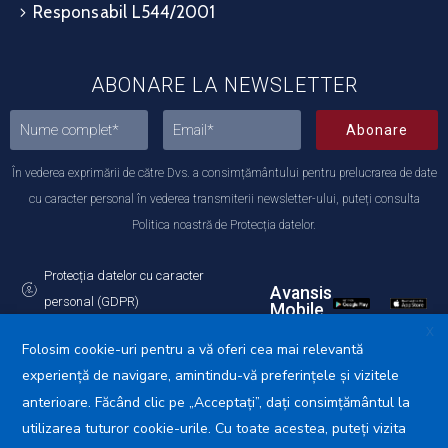
Responsabil L544/2001
ABONARE LA NEWSLETTER
Abonare
În vederea exprimării de către Dvs. a consimțământului pentru prelucrarea de date
cu caracter personal în vederea transmiterii newsletter-ului, puteți consulta
Politica noastră de Protecția datelor.
Protecția datelor cu caracter
Avansis
personal (GDPR)
Mobile
Politica de utilizare a Cookie-urilor
X
Folosim cookie-uri pentru a vă oferi cea mai relevantă
experiență de navigare, amintindu-vă preferințele și vizitele
anterioare. Făcând clic pe „Acceptați”, dați consimțământul la
utilizarea tuturor cookie-urile. Cu toate acestea, puteți vizita
Primăria Municipiului Călărași © 2025. Toate drepturile
rezervate.