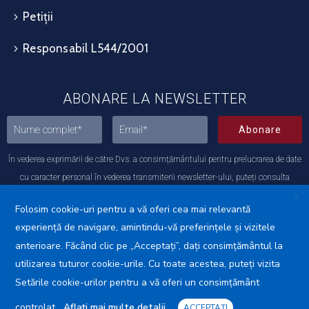
Petiții
Responsabil L544/2001
ABONARE LA NEWSLETTER
Abonare
În vederea exprimării de către Dvs. a consimțământului pentru prelucrarea de date
cu caracter personal în vederea transmiterii newsletter-ului, puteți consulta
Politica noastră de Protecția datelor.
X
Folosim cookie-uri pentru a vă oferi cea mai relevantă
experiență de navigare, amintindu-vă preferințele și vizitele
Protecția datelor cu caracter
Avansis
anterioare. Făcând clic pe „Acceptați”, dați consimțământul la
personal (GDPR)
Mobile
utilizarea tuturor cookie-urile. Cu toate acestea, puteți vizita
Politica de utilizare a Cookie-urilor
Setările cookie-urilor pentru a vă oferi un consimțământ
controlat.
Aflați mai multe detalii
ACCEPTAȚI