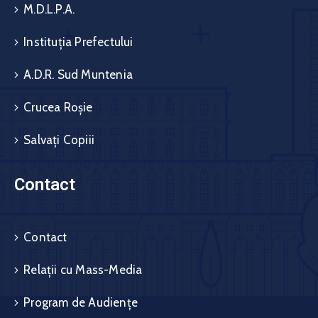
M.D.L.P.A.
Instituția Prefectului
A.D.R. Sud Muntenia
Crucea Roșie
Salvați Copiii
Contact
Contact
Relații cu Mass-Media
Program de Audiențe