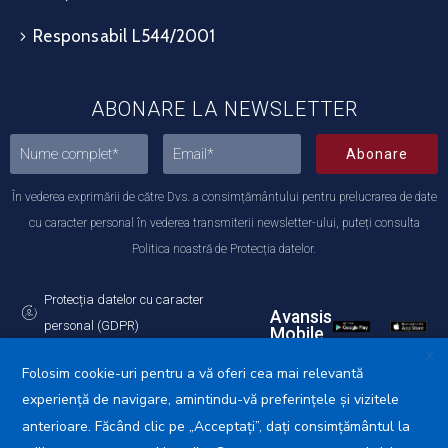
Responsabil L544/2001
ABONARE LA NEWSLETTER
Abonare
În vederea exprimării de către Dvs. a consimțământului pentru prelucrarea de date
cu caracter personal în vederea transmiterii newsletter-ului, puteți consulta
Politica noastră de Protecția datelor.
Protecția datelor cu caracter
Avansis
personal (GDPR)
Mobile
Politica de utilizare a Cookie-urilor
X
Folosim cookie-uri pentru a vă oferi cea mai relevantă
experiență de navigare, amintindu-vă preferințele și vizitele
anterioare. Făcând clic pe „Acceptați”, dați consimțământul la