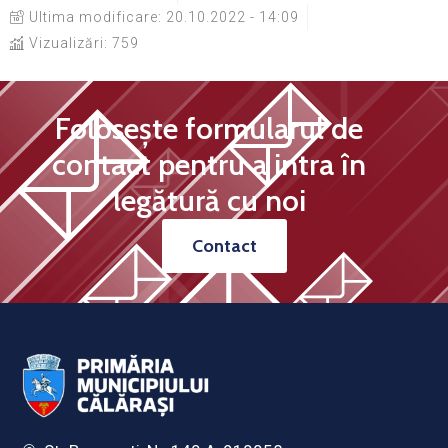
Ultima modificare:
20.10.2022 - 14:09
Vizualizări: 759
Folosește formularul de
contact pentru a intra în
legătură cu noi
Contact