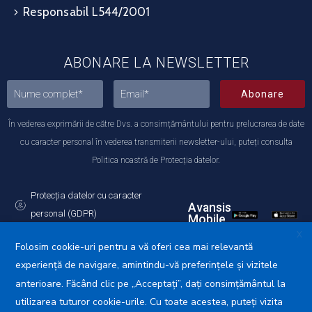
Responsabil L544/2001
ABONARE LA NEWSLETTER
Abonare
În vederea exprimării de către Dvs. a consimțământului pentru prelucrarea de date
cu caracter personal în vederea transmiterii newsletter-ului, puteți consulta
Politica noastră de Protecția datelor.
Protecția datelor cu caracter
Avansis
personal (GDPR)
Mobile
Politica de utilizare a Cookie-urilor
X
Folosim cookie-uri pentru a vă oferi cea mai relevantă
experiență de navigare, amintindu-vă preferințele și vizitele
anterioare. Făcând clic pe „Acceptați”, dați consimțământul la
utilizarea tuturor cookie-urile. Cu toate acestea, puteți vizita
Primăria Municipiului Călărași © 2025. Toate drepturile
rezervate.