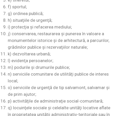
e) tineretul;
f) sportul;
g) ordinea publică;
h) situaţiile de urgenţă;
i) protecţia şi refacerea mediului;
j) conservarea, restaurarea şi punerea în valoare a
monumentelor istorice şi de arhitectură, a parcurilor,
grădinilor publice şi rezervaţiilor naturale;
k) dezvoltarea urbană;
l) evidenţa persoanelor;
m) podurile şi drumurile publice;
n) serviciile comunitare de utilităţi publice de interes
local;
o) serviciile de urgenţă de tip salvamont, salvamar şi
de prim ajutor;
p) activităţile de administraţie social-comunitară;
q) locuinţele sociale şi celelalte unităţi locative aflate
în proprietatea unităţii administrativ-teritoriale sau în