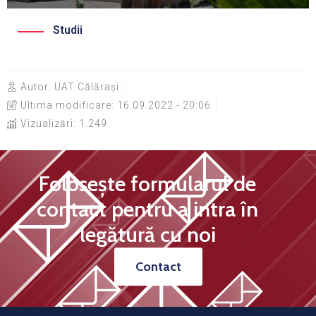
Studii
Autor:
UAT Călărași
Ultima modificare:
16.09.2022 - 20:06
Vizualizări: 1.249
Folosește formularul de
contact pentru a intra în
legătură cu noi
Contact