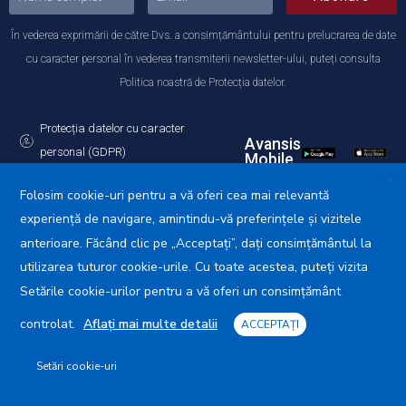
În vederea exprimării de către Dvs. a consimțământului pentru prelucrarea de date
cu caracter personal în vederea transmiterii newsletter-ului, puteți consulta
Politica noastră de Protecția datelor.
Protecția datelor cu caracter
Avansis
personal (GDPR)
Mobile
Politica de utilizare a Cookie-urilor
X
Folosim cookie-uri pentru a vă oferi cea mai relevantă
experiență de navigare, amintindu-vă preferințele și vizitele
anterioare. Făcând clic pe „Acceptați”, dați consimțământul la
utilizarea tuturor cookie-urile. Cu toate acestea, puteți vizita
Primăria Municipiului Călărași © 2025. Toate drepturile
rezervate.
Setările cookie-urilor pentru a vă oferi un consimțământ
controlat.
Aflați mai multe detalii
ACCEPTAȚI
Setări cookie-uri