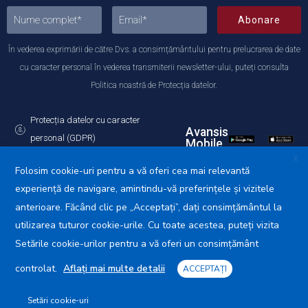
Abonare
În vederea exprimării de către Dvs. a consimțământului pentru prelucrarea de date
cu caracter personal în vederea transmiterii newsletter-ului, puteți consulta
Politica noastră de Protecția datelor.
Protecția datelor cu caracter
Avansis
personal (GDPR)
Mobile
Politica de utilizare a Cookie-urilor
X
Folosim cookie-uri pentru a vă oferi cea mai relevantă
experiență de navigare, amintindu-vă preferințele și vizitele
anterioare. Făcând clic pe „Acceptați”, dați consimțământul la
utilizarea tuturor cookie-urile. Cu toate acestea, puteți vizita
Primăria Municipiului Călărași © 2025. Toate drepturile
rezervate.
Setările cookie-urilor pentru a vă oferi un consimțământ
controlat.
Aflați mai multe detalii
ACCEPTAȚI
Setări cookie-uri