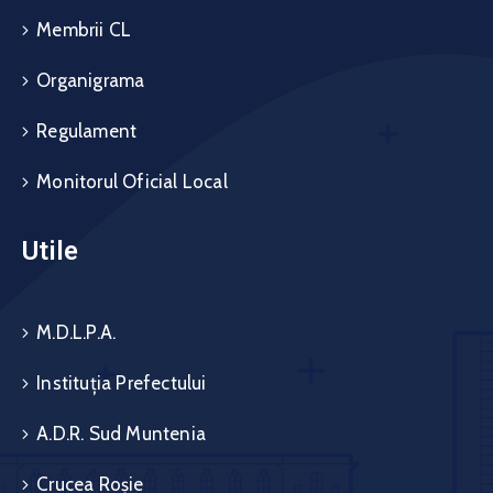
Membrii CL
Organigrama
Regulament
Monitorul Oficial Local
Utile
M.D.L.P.A.
Instituția Prefectului
A.D.R. Sud Muntenia
Crucea Roșie