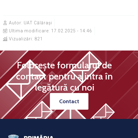
Autor:
UAT Călărași
Ultima modificare:
17.02.2025 - 14:46
Vizualizări: 821
Folosește formularul de
contact pentru a intra în
legătură cu noi
Contact