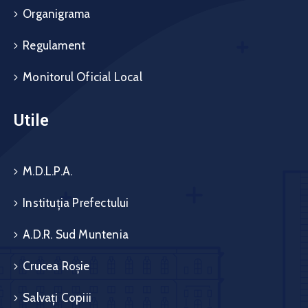
Organigrama
Regulament
Monitorul Oficial Local
Utile
M.D.L.P.A.
Instituția Prefectului
A.D.R. Sud Muntenia
Crucea Roșie
Salvați Copiii