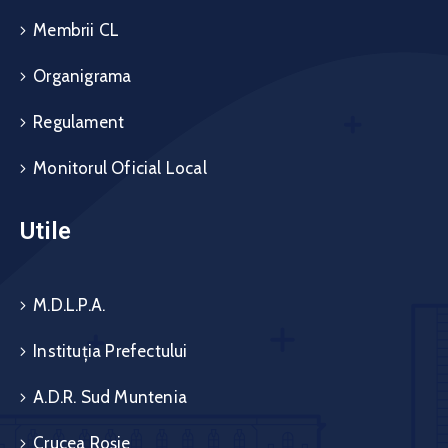
Membrii CL
Organigrama
Regulament
Monitorul Oficial Local
Utile
M.D.L.P.A.
Instituția Prefectului
A.D.R. Sud Muntenia
Crucea Roșie