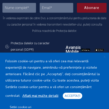
Abonare
În vederea exprimării de către Dvs. a consimțământului pentru prelucrarea de date
cu caracter personal în vederea transmiterii newsletter-ului, puteți consulta
Politica noastră de Protecția datelor.
Protecția datelor cu caracter
Avansis
personal (GDPR)
Mobile
Politica de utilizare a Cookie-urilor
X
Folosim cookie-uri pentru a vă oferi cea mai relevantă
experiență de navigare, amintindu-vă preferințele și vizitele
anterioare. Făcând clic pe „Acceptați”, dați consimțământul la
utilizarea tuturor cookie-urile. Cu toate acestea, puteți vizita
Primăria Municipiului Călărași © 2025. Toate drepturile
rezervate.
Setările cookie-urilor pentru a vă oferi un consimțământ
controlat.
Aflați mai multe detalii
ACCEPTAȚI
Setări cookie-uri