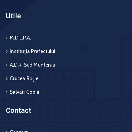
Utile
M.D.L.P.A.
Instituția Prefectului
A.D.R. Sud Muntenia
Crucea Roșie
Salvați Copiii
Contact