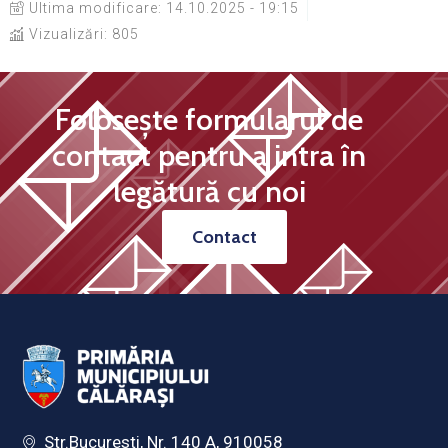
Ultima modificare:
14.10.2025 - 19:15
Vizualizări: 805
Folosește formularul de
contact pentru a intra în
legătură cu noi
Contact
Str.Bucuresti, Nr. 140 A, 910058