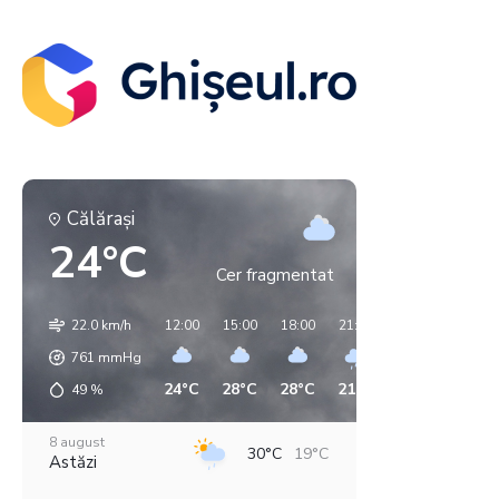
Călăraşi
24°C
Cer fragmentat
22.0 km/h
12:00
15:00
18:00
21:00
00:00
03:00
761
mmHg
24°C
28°C
28°C
21°C
18°C
14°C
49
%
8 august
30°C
19°C
Astăzi