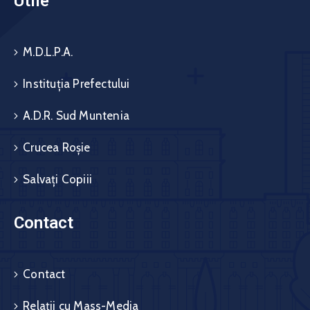
Utile
M.D.L.P.A.
Instituția Prefectului
A.D.R. Sud Muntenia
Crucea Roșie
Salvați Copiii
Contact
Contact
Relații cu Mass-Media