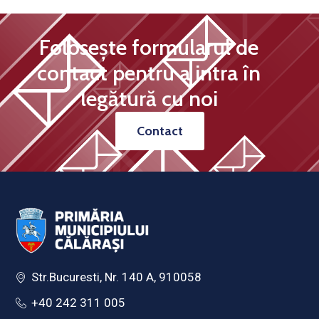
Folosește formularul de
contact pentru a intra în
legătură cu noi
Contact
Str.Bucuresti, Nr. 140 A, 910058
+40 242 311 005