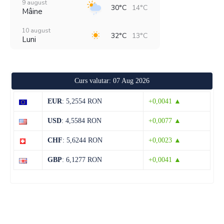
9 august
30°C
14°C
Mâine
10 august
32°C
13°C
Luni
11 august
36°C
19°C
Marți
Curs valutar: 07 Aug 2026
12 august
30°C
20°C
Miercuri
EUR
: 5,2554 RON
+0,0041 ▲
13 august
29°C
19°C
USD
: 4,5584 RON
+0,0077 ▲
Joi
CHF
: 5,6244 RON
+0,0023 ▲
14 august
29°C
14°C
Vineri
GBP
: 6,1277 RON
+0,0041 ▲