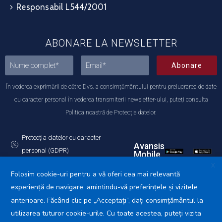
Responsabil L544/2001
ABONARE LA NEWSLETTER
Abonare
În vederea exprimării de către Dvs. a consimțământului pentru prelucrarea de date
cu caracter personal în vederea transmiterii newsletter-ului, puteți consulta
Politica noastră de Protecția datelor.
Protecția datelor cu caracter
Avansis
personal (GDPR)
Mobile
Politica de utilizare a Cookie-urilor
X
Folosim cookie-uri pentru a vă oferi cea mai relevantă
experiență de navigare, amintindu-vă preferințele și vizitele
anterioare. Făcând clic pe „Acceptați”, dați consimțământul la
utilizarea tuturor cookie-urile. Cu toate acestea, puteți vizita
Primăria Municipiului Călărași © 2025. Toate drepturile
rezervate.