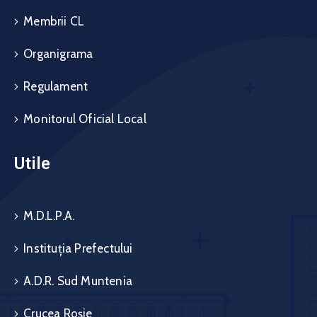
Membrii CL
Organigrama
Regulament
Monitorul Oficial Local
Utile
M.D.L.P.A.
Instituția Prefectului
A.D.R. Sud Muntenia
Crucea Roșie