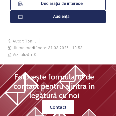
Declarația de interese
Audiență
Autor:
Toni L.
Ultima modificare:
31.03.2025 - 10:53
Vizualizări: 0
Folosește formularul de
contact pentru a intra în
legătură cu noi
Contact