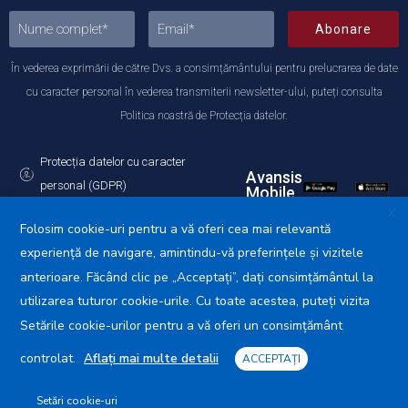
Abonare
În vederea exprimării de către Dvs. a consimțământului pentru prelucrarea de date
cu caracter personal în vederea transmiterii newsletter-ului, puteți consulta
Politica noastră de Protecția datelor.
Protecția datelor cu caracter
Avansis
personal (GDPR)
Mobile
Politica de utilizare a Cookie-urilor
X
Folosim cookie-uri pentru a vă oferi cea mai relevantă
experiență de navigare, amintindu-vă preferințele și vizitele
anterioare. Făcând clic pe „Acceptați”, dați consimțământul la
utilizarea tuturor cookie-urile. Cu toate acestea, puteți vizita
Primăria Municipiului Călărași © 2025. Toate drepturile
rezervate.
Setările cookie-urilor pentru a vă oferi un consimțământ
controlat.
Aflați mai multe detalii
ACCEPTAȚI
Setări cookie-uri