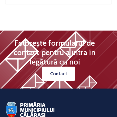
Folosește formularul de
contact pentru a intra în
legătură cu noi
Contact