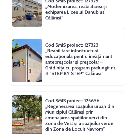
Cod SMIS proiect: 127325
„Modernizarea, reabilitarea și
echiparea Liceului Danubius
Călărași”
Cod SMIS proiect: 127323
„Reabilitare infrastructură
educațională pentru învățământ
antepreșcolar și preșcolar –
Grădinița cu program prelungit nr.
4 ”STEP BY STEP” Călărași”
Cod SMIS proiect: 125656
„Regenerarea spaţiului urban din
Municipiul Călăraşi prin
amenajarea spaţiilor verzi din
Zona de Vest şi a spațiului verde
din Zona de Locuit Navrom”