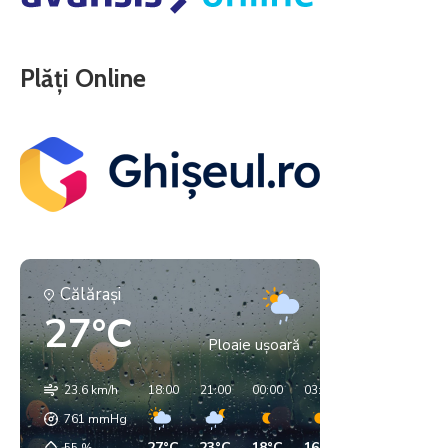
Plăți Online
Călăraşi
27°C
Ploaie ușoară
23.6 km/h
18:00
21:00
00:00
03:00
06:00
09:00
761
mmHg
27°C
23°C
18°C
16°C
16°C
18°C