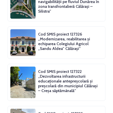
navigabilității pe fluviul Dunărea în
zona transfrontalieră Călărași –
Silistra”
Cod SMIS proiect 127326
„Modernizarea, reabilitarea și
echiparea Colegiului Agricol
„Sandu Aldea” Călărași”
Cod SMIS proiect 127322
„Dezvoltarea infrastructurii
educaționale antepreșcolară și
preșcolară din municipiul Călărași
– Creșa săptămânală”