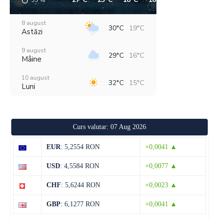
55
%
8 august
30°C
19°C
Astăzi
9 august
29°C
16°C
Mâine
10 august
32°C
15°C
Luni
11 august
36°C
19°C
Marți
Curs valutar: 07 Aug 2026
12 august
30°C
20°C
Miercuri
EUR
: 5,2554 RON
+0,0041 ▲
13 august
29°C
19°C
USD
: 4,5584 RON
+0,0077 ▲
Joi
CHF
: 5,6244 RON
+0,0023 ▲
14 august
29°C
14°C
Vineri
GBP
: 6,1277 RON
+0,0041 ▲