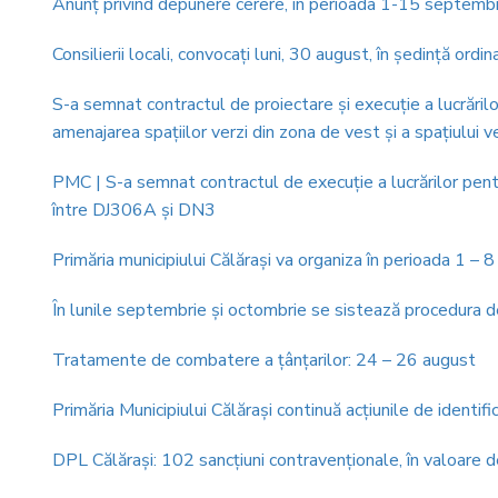
Anunţ privind depunere cerere, în perioada 1-15 septembrie,
Consilierii locali, convocaţi luni, 30 august, în şedinţă ordin
S-a semnat contractul de proiectare şi execuţie a lucrărilo
amenajarea spaţiilor verzi din zona de vest şi a spaţiului
PMC | S-a semnat contractul de execuţie a lucrărilor pentr
între DJ306A şi DN3
Primăria municipiului Călărași va organiza în perioada 1 
În lunile septembrie şi octombrie se sistează procedura de
Tratamente de combatere a ţânţarilor: 24 – 26 august
Primăria Municipiului Călărași continuă acțiunile de identif
DPL Călăraşi: 102 sancțiuni contravenționale, în valoare 