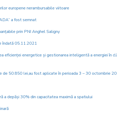
ărilor europene nerambursabile viitoare
ENADA” a fost semnat
inanţabile prin PNI Anghel Saligny
ă de îndată 05.11.2021
 eficienţei energetice şi gestionarea inteligentă a energiei în clă
re de 50.850 lei,au fost aplicate în perioada 3 – 30 octombrie 2
ără a depăşi 30% din capacitatea maximă a spatiului
dinară