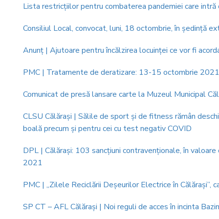
Lista restricțiilor pentru combaterea pandemiei care intră 
Consiliul Local, convocat, luni, 18 octombrie, în şedinţă ex
Anunţ | Ajutoare pentru încălzirea locuinței ce vor fi ac
PMC | Tratamente de deratizare: 13-15 octombrie 202
Comunicat de presă lansare carte la Muzeul Municipal Căl
CLSU Călăraşi | Sălile de sport şi de fitness rămân deschi
boală precum şi pentru cei cu test negativ COVID
DPL | Călăraşi: 103 sancțiuni contravenționale, în valoar
2021
PMC | „Zilele Reciclării Deşeurilor Electrice în Călăraşi
SP CT – AFL Călăraşi | Noi reguli de acces în incinta Bazin