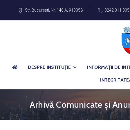
Str. Bucuresti, Nr. 140 A, 910058
0242 311 005
DESPRE INSTITUȚIE
INFORMAȚII DE INT
INTEGRITATE
Arhivă Comunicate și Anun