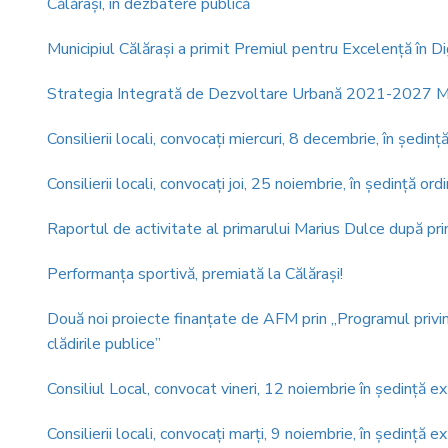
Călărași, în dezbatere publică
Municipiul Călăraşi a primit Premiul pentru Excelenţă în Di
Strategia Integrată de Dezvoltare Urbană 2021-2027 Munic
Consilierii locali, convocaţi miercuri, 8 decembrie, în şedinţ
Consilierii locali, convocaţi joi, 25 noiembrie, în şedinţă ord
Raportul de activitate al primarului Marius Dulce după p
Performanţa sportivă, premiată la Călăraşi!
Două noi proiecte finanțate de AFM prin „Programul privind
clădirile publice”
Consiliul Local, convocat vineri, 12 noiembrie în şedinţă e
Consilierii locali, convocaţi marţi, 9 noiembrie, în şedinţă e