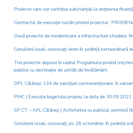
Proiecte care vor contribui substanțial la obținerea finanț
Contractul de execuție lucrări privind proiectul “PROM
Două proiecte de modernizare a infrastructurii stradale, f
Consilierii locali, convocaţi vineri în şedinţă extraordinar
Trei proiecte depuse în cadrul Programului privind creşterea
publice cu destinaţie de unităţi de învăţământ.
DPL Călăraşi: 134 de sancțiuni contravenționale, în valoa
PMC | Execuţia bugetului propriu, la data de 30.09.2021
SP CT – AFL Călăraşi | Activitatea cu publicul, permisă f
Consilierii locali, convocaţi, joi, 28 octombrie, în şedinţă or