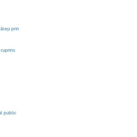
ăraşi prin
 cuprins
l public