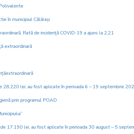
 Polivalente
ie în municipiul Călăraşi
traordinară. Rată de incidenţă COVID-19 a ajuns la 2,21
ţă extraordinară
inţăextraordinară
de 28.220 lei, au fost aplicate în perioada 6 – 19 septembrie 20
 igienă prin programul POAD
nicipiului”
e de 17.190 lei, au fost aplicate în perioada 30 august – 5 sept