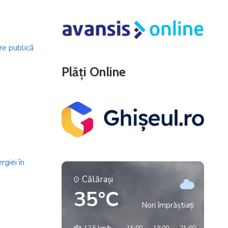
re publică
Plăți Online
rgiei în
Călăraşi
35°C
Nori împrăștiați