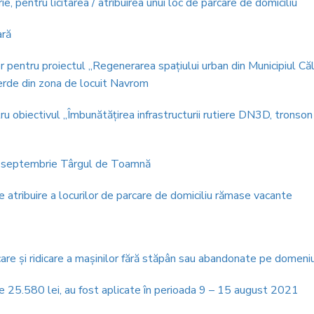
 pentru licitarea / atribuirea unui loc de parcare de domiciliu
ară
r pentru proiectul „Regenerarea spaţiului urban din Municipiul Căl
 verde din zona de locuit Navrom
u obiectivul „Îmbunătăţirea infrastructurii rutiere DN3D, tronson
– 8 septembrie Târgul de Toamnă
 atribuire a locurilor de parcare de domiciliu rămase vacante
icare și ridicare a mașinilor fără stăpân sau abandonate pe domeniu
de 25.580 lei, au fost aplicate în perioada 9 – 15 august 2021