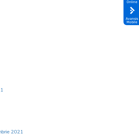
Online
Avansis
Mobile
21
embrie 2021