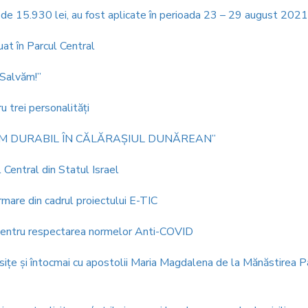
e de 15.930 lei, au fost aplicate în perioada 23 – 29 august 2021
uat în Parcul Central
 Salvăm!”
u trei personalităţi
 „TURISM DURABIL ÎN CĂLĂRAȘIUL DUNĂREAN”
l Central din Statul Israel
rmare din cadrul proiectului E-TIC
entru respectarea normelor Anti-COVID
sițe și întocmai cu apostolii Maria Magdalena de la Mănăstirea 