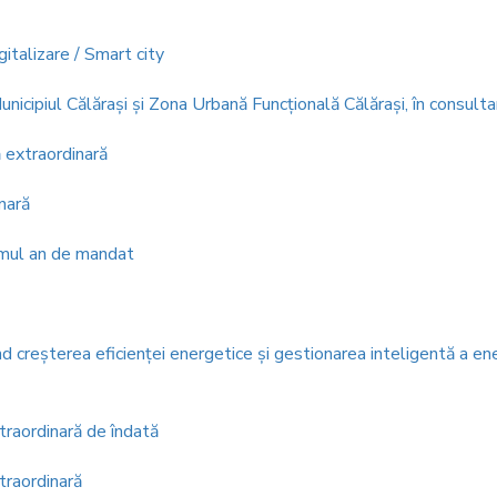
gitalizare / Smart city
ipiul Călăraşi şi Zona Urbană Funcţională Călăraşi, în consulta
ă extraordinară
inară
rimul an de mandat
 creşterea eficienţei energetice şi gestionarea inteligentă a ene
xtraordinară de îndată
xtraordinară