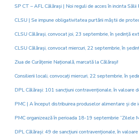
SP CT – AFL Călăraşi | Noi reguli de acces în incinta Sălii
CLSU | Se impune obligativitatea purtării măștii de protect
CLSU Călăraşi, convocat joi, 23 septembrie, în şedinţă ex
CLSU Călăraşi, convocat miercuri, 22 septembrie, în şedin
Ziua de Curăţenie Naţională, marcată la Călăraşi!
Consilierii locali, convocaţi miercuri, 22 septembrie, în şed
DPL Călăraşi: 101 sancțiuni contravenționale, în valoare 
PMC | A început distribuirea produselor alimentare şi de
PMC organizează în perioada 18-19 septembrie ”Zilele Mu
DPL Călăraşi: 49 de sancțiuni contravenționale, în valoar