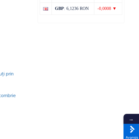
38°C
20°C
Miercuri
GBP
: 6,1236 RON
-0,0008 ▼
ţi prin
ctombrie
→
Avansis