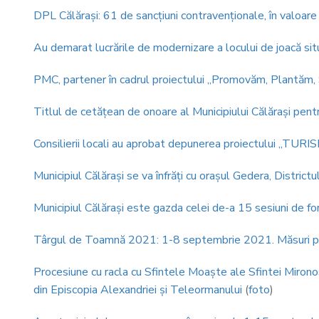
DPL Călăraşi: 61 de sancțiuni contravenționale, în valoar
Au demarat lucrările de modernizare a locului de joacă sit
PMC, partener în cadrul proiectului „Promovăm, Plantăm,
Titlul de cetăţean de onoare al Municipiului Călăraşi pentr
Consilierii locali au aprobat depunerea proiectului
Municipiul Călăraşi se va înfrăţi cu oraşul Gedera, Districtu
Municipiul Călărași este gazda celei de-a 15 sesiuni de fo
Târgul de Toamnă 2021: 1-8 septembrie 2021. Măsuri p
Procesiune cu racla cu Sfintele Moaște ale Sfintei Mirono
din Episcopia Alexandriei și Teleormanului
(
foto
)