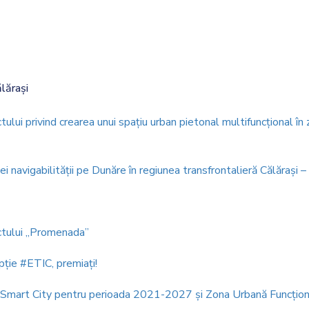
lărași
tului privind crearea unui spațiu urban pietonal multifuncţional în
i navigabilităţii pe Dunăre în regiunea transfrontalieră Călăraşi – 
ectului „Promenada”
pţie #ETIC, premiaţi!
 Smart City pentru perioada 2021-2027 și Zona Urbană Funcțion