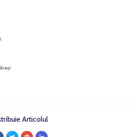
i
ărași
tribuie Articolul