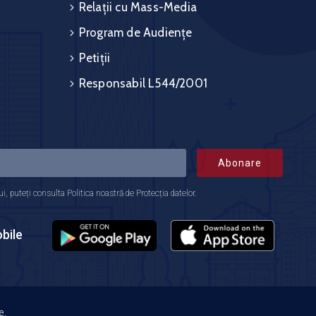
Relații cu Mass-Media
Program de Audiențe
Petiții
Responsabil L544/2001
Abonare
 puteți consulta Politica noastră de Protecția datelor.
bile
e.