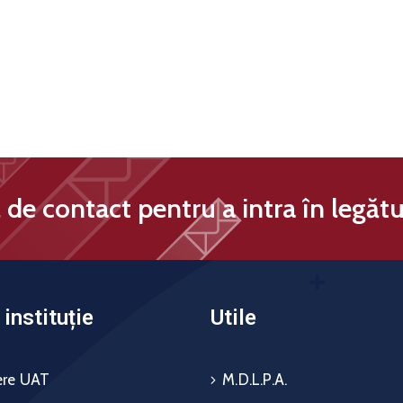
de contact pentru a intra în legătu
instituție
Utile
re UAT
M.D.L.P.A.