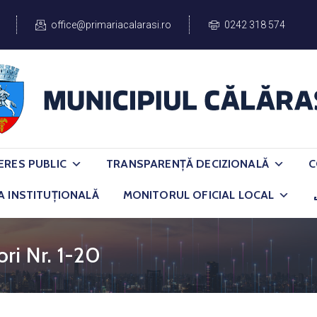
office@primariacalarasi.ro
0242 318 574
ERES PUBLIC
TRANSPARENȚĂ DECIZIONALĂ
C
A INSTITUȚIONALĂ
MONITORUL OFICIAL LOCAL
ri Nr. 1-20