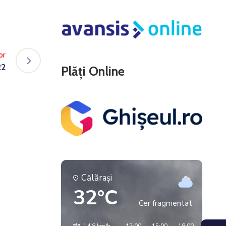
or
22
Plăți Online
Călăraşi
32°C
Cer fragmentat