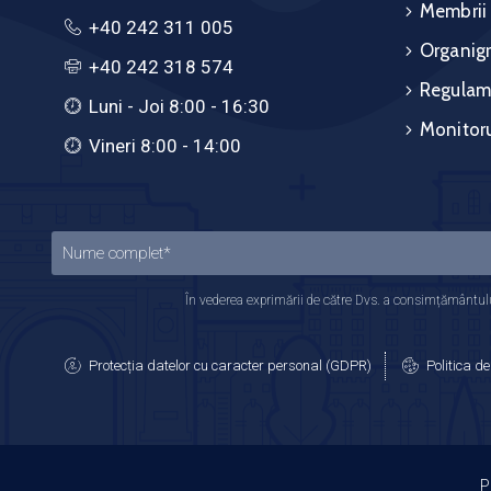
Membrii
+40 242 311 005
Organig
+40 242 318 574
Regulam
Luni - Joi 8:00 - 16:30
Monitoru
Vineri 8:00 - 14:00
În vederea exprimării de către Dvs. a consimțământului
Protecția datelor cu caracter personal (GDPR)
Politica de
P