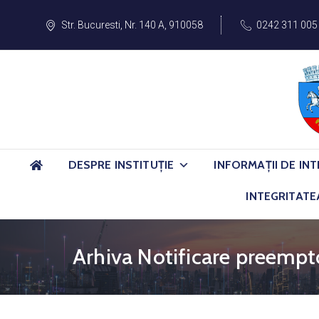
Str. Bucuresti, Nr. 140 A, 910058
0242 311 005
DESPRE INSTITUȚIE
INFORMAȚII DE INT
INTEGRITATE
Arhiva Notificare preempto