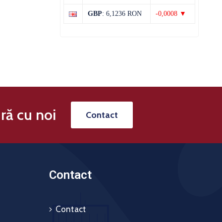
29°C
13°C
Joi
GBP
: 6,1236 RON
-0,0008 ▼
ră cu noi
Contact
Contact
Contact