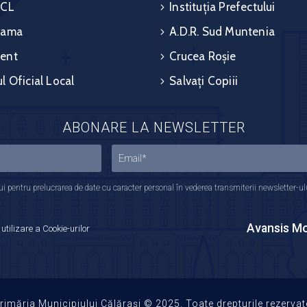
 CL
Instituția Prefectului
rama
A.D.R. Sud Muntenia
ent
Crucea Roșie
l Oficial Local
Salvați Copiii
ABONARE LA NEWSLETTER
 pentru prelucrarea de date cu caracter personal în vederea transmiterii newsletter-ului,
Avansis Mo
 utilizare a Cookie-urilor
rimăria Municipiului Călărași © 2025. Toate drepturile rezervat