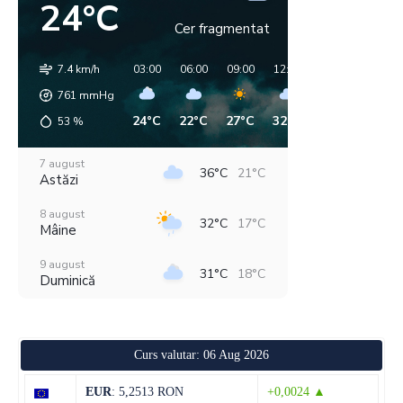
24°C
Cer fragmentat
7.4 km/h
03:00
06:00
09:00
12:00
15:00
18:00
761
mmHg
24°C
22°C
27°C
32°C
34°C
35°C
53
%
7 august
36°C
21°C
Astăzi
8 august
32°C
17°C
Mâine
9 august
31°C
18°C
Duminică
10 august
32°C
15°C
Luni
Curs valutar: 06 Aug 2026
11 august
36°C
18°C
Marți
EUR
: 5,2513 RON
+0,0024 ▲