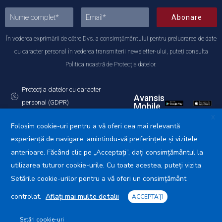
Abonare
În vederea exprimării de către Dvs. a consimțământului pentru prelucrarea de date
cu caracter personal în vederea transmiterii newsletter-ului, puteți consulta
Politica noastră de Protecția datelor.
Protecția datelor cu caracter
Avansis
personal (GDPR)
Mobile
Politica de utilizare a Cookie-urilor
X
Folosim cookie-uri pentru a vă oferi cea mai relevantă
experiență de navigare, amintindu-vă preferințele și vizitele
anterioare. Făcând clic pe „Acceptați”, dați consimțământul la
utilizarea tuturor cookie-urile. Cu toate acestea, puteți vizita
Primăria Municipiului Călărași © 2025. Toate drepturile
rezervate.
Setările cookie-urilor pentru a vă oferi un consimțământ
controlat.
Aflați mai multe detalii
ACCEPTAȚI
Setări cookie-uri