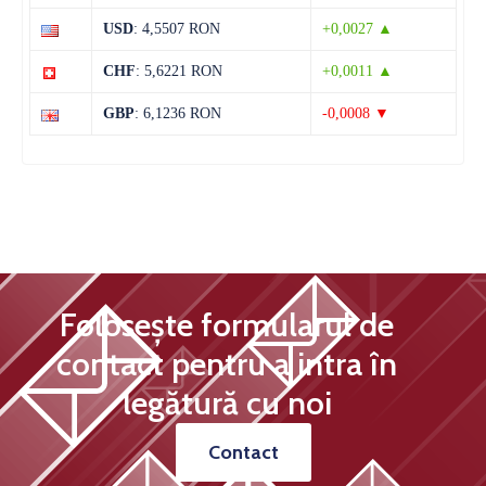
12 august
32°C
20°C
USD
: 4,5507 RON
+0,0027 ▲
Miercuri
CHF
: 5,6221 RON
+0,0011 ▲
13 august
31°C
14°C
Joi
GBP
: 6,1236 RON
-0,0008 ▼
Folosește formularul de
contact pentru a intra în
legătură cu noi
Contact