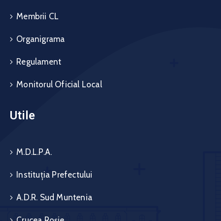
Membrii CL
Organigrama
Regulament
Monitorul Oficial Local
Utile
M.D.L.P.A.
Instituția Prefectului
A.D.R. Sud Muntenia
Crucea Roșie