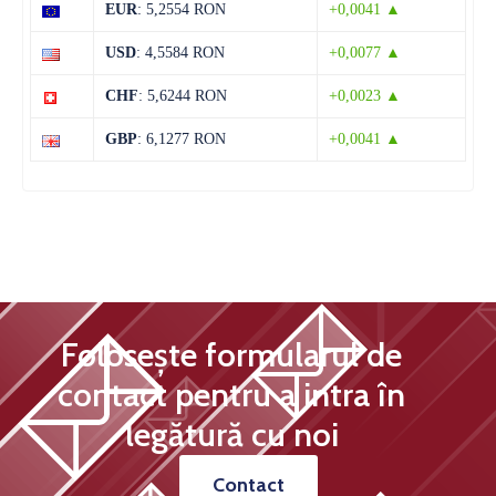
EUR
: 5,2554 RON
+0,0041 ▲
13 august
28°C
13°C
USD
: 4,5584 RON
+0,0077 ▲
Joi
CHF
: 5,6244 RON
+0,0023 ▲
14 august
32°C
15°C
Vineri
GBP
: 6,1277 RON
+0,0041 ▲
Folosește formularul de
contact pentru a intra în
legătură cu noi
Contact