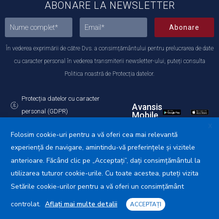
ABONARE LA NEWSLETTER
Abonare
În vederea exprimării de către Dvs. a consimțământului pentru prelucrarea de date
cu caracter personal în vederea transmiterii newsletter-ului, puteți consulta
Politica noastră de Protecția datelor.
Protecția datelor cu caracter
Avansis
personal (GDPR)
Mobile
Politica de utilizare a Cookie-urilor
X
Folosim cookie-uri pentru a vă oferi cea mai relevantă
experiență de navigare, amintindu-vă preferințele și vizitele
anterioare. Făcând clic pe „Acceptați”, dați consimțământul la
utilizarea tuturor cookie-urile. Cu toate acestea, puteți vizita
Primăria Municipiului Călărași © 2025. Toate drepturile
rezervate.
Setările cookie-urilor pentru a vă oferi un consimțământ
controlat.
Aflați mai multe detalii
ACCEPTAȚI