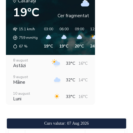
Călăraşi
19°C
Cer fragmentat
15.1 km/h
03:00
06:00
09:00
12:00
15:00
18:00
759
mmHg
19°C
19°C
20°C
24°C
33°C
28°C
67
%
8 august
33°C
16°C
Astăzi
9 august
32°C
14°C
Mâine
10 august
33°C
16°C
Luni
11 august
36°C
18°C
Marți
Curs valutar: 07 Aug 2026
12 august
29°C
19°C
Miercuri