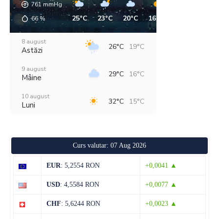
761
mmHg
25°C
23°C
20°C
16°C
16°C
18°C
66
%
8 august
26°C
19°C
Astăzi
9 august
29°C
16°C
Mâine
10 august
32°C
15°C
Luni
11 august
38°C
19°C
Marți
Curs valutar: 07 Aug 2026
12 august
29°C
20°C
Miercuri
EUR
: 5,2554 RON
+0,0041 ▲
13 august
29°C
13°C
USD
: 4,5584 RON
+0,0077 ▲
Joi
CHF
: 5,6244 RON
+0,0023 ▲
14 august
29°C
13°C
Vineri