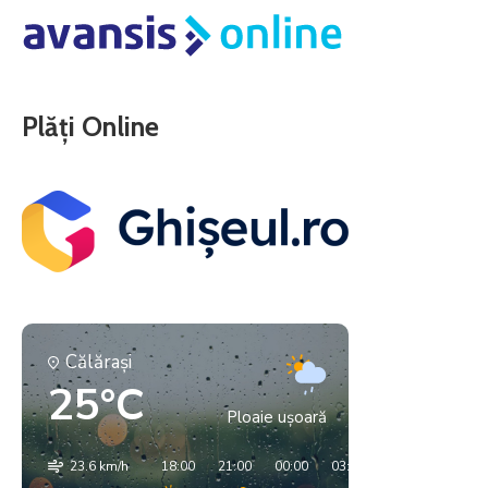
Plăți Online
Călăraşi
25°C
Ploaie ușoară
23.6 km/h
18:00
21:00
00:00
03:00
06:00
09:00