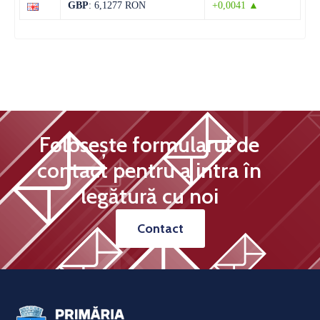
GBP
: 6,1277 RON
+0,0041 ▲
Folosește formularul de
contact pentru a intra în
legătură cu noi
Contact