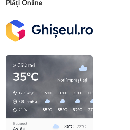
Plăți Online
Călăraşi
35°C
Nori împrăștiați
12.5 km/h
15:00
18:00
21:00
00:00
03:00
06:00
761
mmHg
35°C
35°C
32°C
27°C
24°C
21°C
23
%
6 august
36°C
22°C
Astăzi