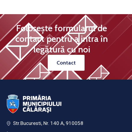
Folosește formularul de
contact pentru a intra în
legătură cu noi
Contact
Str.Bucuresti, Nr. 140 A, 910058