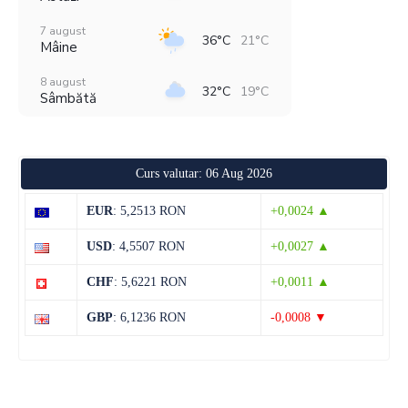
7 august
36°C
21°C
Mâine
8 august
32°C
19°C
Sâmbătă
9 august
31°C
17°C
Duminică
Curs valutar: 06 Aug 2026
10 august
32°C
15°C
Luni
EUR
: 5,2513 RON
+0,0024 ▲
11 august
36°C
18°C
USD
: 4,5507 RON
+0,0027 ▲
Marți
CHF
: 5,6221 RON
+0,0011 ▲
12 august
38°C
20°C
Miercuri
GBP
: 6,1236 RON
-0,0008 ▼