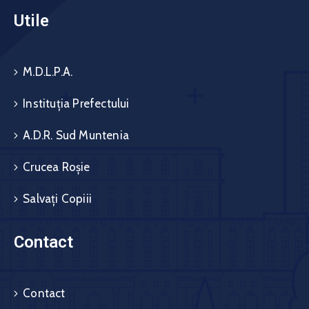
Utile
M.D.L.P.A.
Instituția Prefectului
A.D.R. Sud Muntenia
Crucea Roșie
Salvați Copiii
Contact
Contact