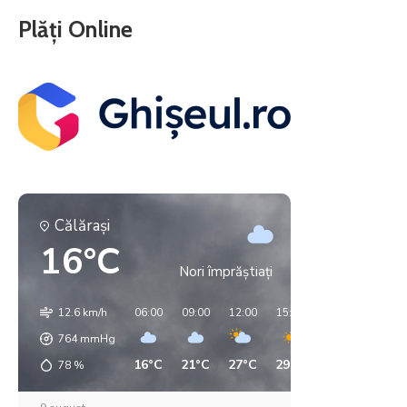
Plăți Online
Călăraşi
16°C
Nori împrăștiați
12.6 km/h
06:00
09:00
12:00
15:00
18:00
21:00
764
mmHg
16°C
21°C
27°C
29°C
29°C
21°C
78
%