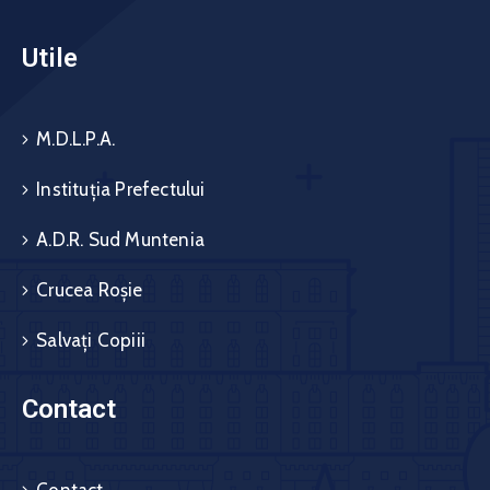
Utile
M.D.L.P.A.
Instituția Prefectului
A.D.R. Sud Muntenia
Crucea Roșie
Salvați Copiii
Contact