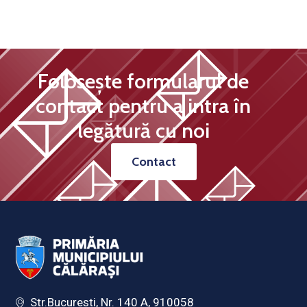
Folosește formularul de
contact pentru a intra în
legătură cu noi
Contact
Str.Bucuresti, Nr. 140 A, 910058