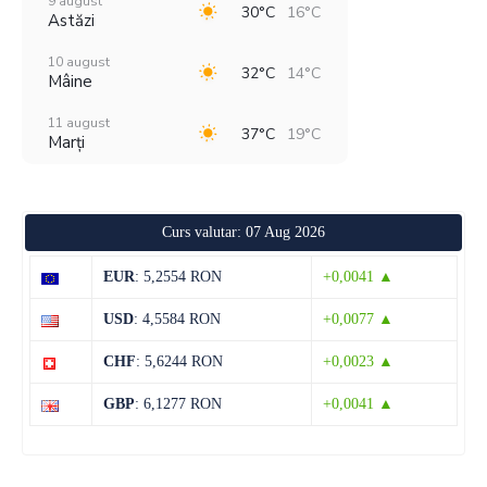
9 august
30°C
16°C
Astăzi
10 august
32°C
14°C
Mâine
11 august
37°C
19°C
Marți
12 august
29°C
18°C
Miercuri
Curs valutar: 07 Aug 2026
13 august
28°C
13°C
Joi
EUR
: 5,2554 RON
+0,0041 ▲
14 august
28°C
13°C
USD
: 4,5584 RON
+0,0077 ▲
Vineri
CHF
: 5,6244 RON
+0,0023 ▲
15 august
31°C
13°C
Sâmbătă
GBP
: 6,1277 RON
+0,0041 ▲