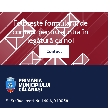
Folosește formularul de
contact pentru a intra în
legătură cu noi
Contact
Str.Bucuresti, Nr. 140 A, 910058