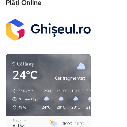
Plăți Online
Călăraşi
24°C
Cer fragmentat
22.0 km/h
12:00
15:00
18:00
21:00
00:00
03:00
761
mmHg
24°C
28°C
28°C
21°C
18°C
14°C
49
%
8 august
30°C
19°C
Astăzi