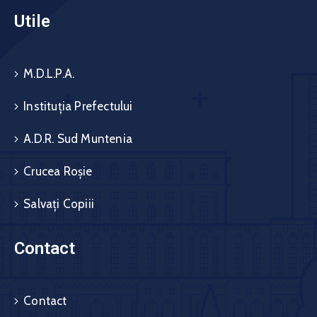
Utile
M.D.L.P.A.
Instituția Prefectului
A.D.R. Sud Muntenia
Crucea Roșie
Salvați Copiii
Contact
Contact