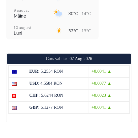
9 august
30°C
14°C
Mâine
10 august
32°C
13°C
Luni
11 august
36°C
19°C
Marți
Curs valutar: 07 Aug 2026
12 august
30°C
20°C
Miercuri
EUR
: 5,2554 RON
+0,0041 ▲
13 august
29°C
19°C
USD
: 4,5584 RON
+0,0077 ▲
Joi
CHF
: 5,6244 RON
+0,0023 ▲
14 august
29°C
14°C
Vineri
GBP
: 6,1277 RON
+0,0041 ▲