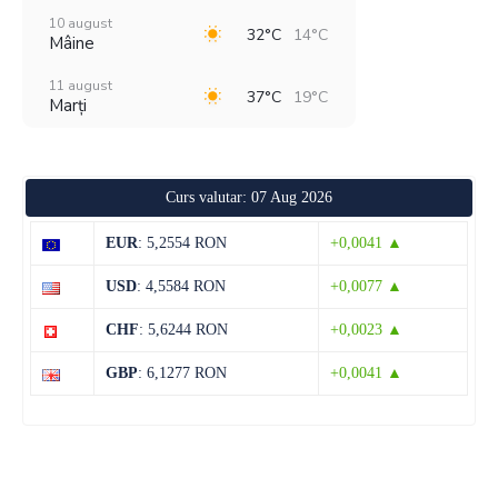
10 august
32°C
14°C
Mâine
11 august
37°C
19°C
Marți
12 august
29°C
18°C
Miercuri
Curs valutar: 07 Aug 2026
13 august
28°C
13°C
Joi
EUR
: 5,2554 RON
+0,0041 ▲
14 august
28°C
13°C
USD
: 4,5584 RON
+0,0077 ▲
Vineri
CHF
: 5,6244 RON
+0,0023 ▲
15 august
30°C
13°C
Sâmbătă
GBP
: 6,1277 RON
+0,0041 ▲