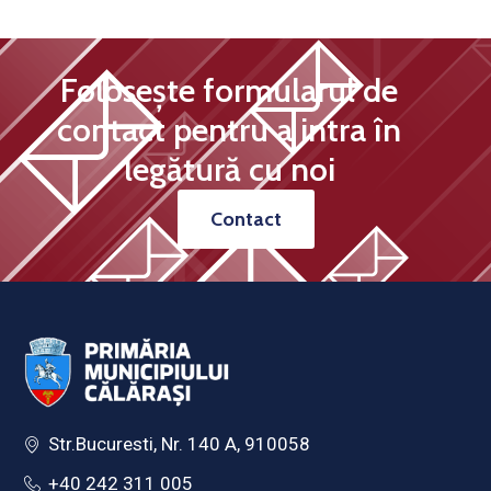
Folosește formularul de
contact pentru a intra în
legătură cu noi
Contact
Str.Bucuresti, Nr. 140 A, 910058
+40 242 311 005