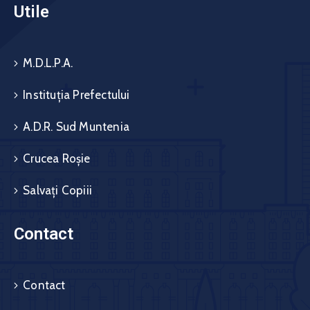
Utile
M.D.L.P.A.
Instituția Prefectului
A.D.R. Sud Muntenia
Crucea Roșie
Salvați Copiii
Contact
Contact