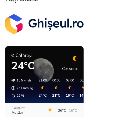
Călăraşi
24°C
Cer senin
10.5 km/h
21:00
00:00
03:00
06:00
09:00
12:00
764
mmHg
24°C
21°C
16°C
14°C
23°C
28°C
29
%
9 august
26°C
16°C
Astăzi