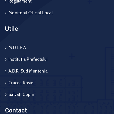
Regulament
Monitorul Oficial Local
Utile
M.D.L.P.A.
Instituția Prefectului
A.D.R. Sud Muntenia
Crucea Roșie
Salvați Copiii
Contact