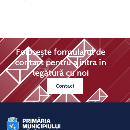
Folosește formularul de
contact pentru a intra în
legătură cu noi
Contact