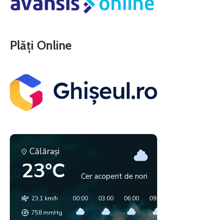
Plăți Online
Călăraşi
23°C
Cer acoperit de nori
23.1 km/h
00:00
03:00
06:00
09:00
12:00
15:00
758
mmHg