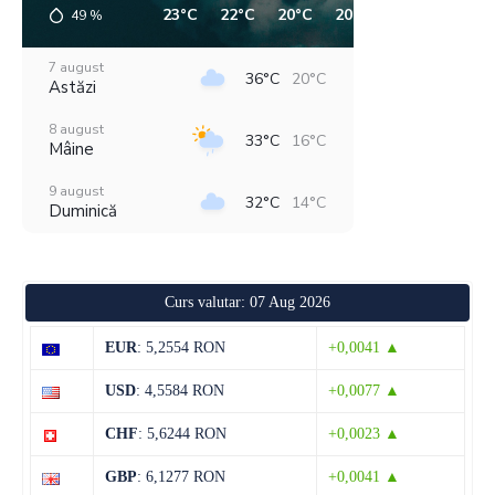
23°C
22°C
20°C
20°C
24°C
33°C
49
%
7 august
36°C
20°C
Astăzi
8 august
33°C
16°C
Mâine
9 august
32°C
14°C
Duminică
10 august
33°C
16°C
Luni
Curs valutar: 07 Aug 2026
11 august
36°C
18°C
Marți
EUR
: 5,2554 RON
+0,0041 ▲
12 august
29°C
19°C
USD
: 4,5584 RON
+0,0077 ▲
Miercuri
CHF
: 5,6244 RON
+0,0023 ▲
13 august
28°C
13°C
Joi
GBP
: 6,1277 RON
+0,0041 ▲