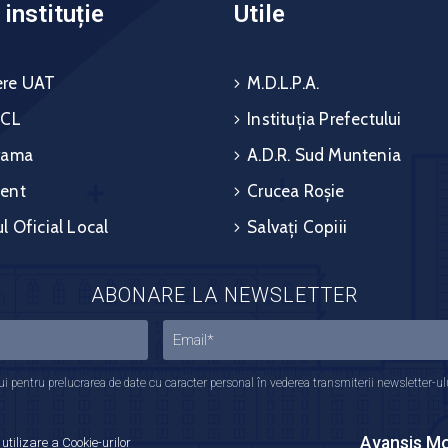
instituție
Utile
re UAT
M.D.L.P.A.
 CL
Instituția Prefectului
rama
A.D.R. Sud Muntenia
ent
Crucea Roșie
l Oficial Local
Salvați Copiii
ABONARE LA NEWSLETTER
 pentru prelucrarea de date cu caracter personal în vederea transmiterii newsletter-ului,
Avansis Mo
 utilizare a Cookie-urilor