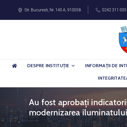
Str. Bucuresti, Nr. 140 A, 910058
0242 311 005
DESPRE INSTITUȚIE
INFORMAȚII DE INT
INTEGRITATE
Au fost aprobați indicator
modernizarea iluminatului