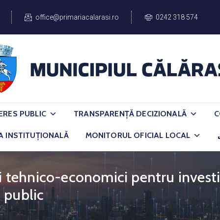
office@primariacalarasi.ro
0242 318 574
ERES PUBLIC
TRANSPARENȚĂ DECIZIONALĂ
C
A INSTITUȚIONALĂ
MONITORUL OFICIAL LOCAL
ii tehnico-economici pentru investi
 public