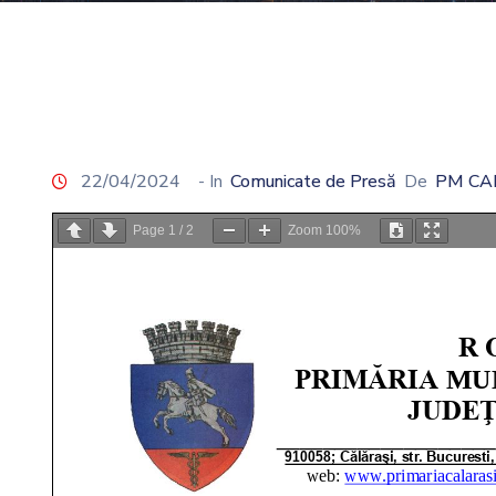
22/04/2024
- In
Comunicate de Presă
De
PM CA
Page
1
/
2
Zoom
100%