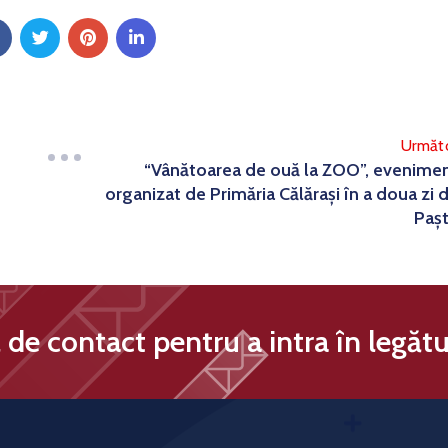
Următ
“Vânătoarea de ouă la ZOO”, evenime
organizat de Primăria Călărași în a doua zi 
Paș
de contact pentru a intra în legătu