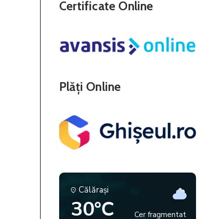
Certificate Online
Plăți Online
Călăraşi
30°C
Cer fragmentat