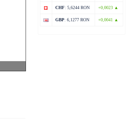
CHF
: 5,6244 RON
+0,0023 ▲
13 august
31°C
19°C
Joi
GBP
: 6,1277 RON
+0,0041 ▲