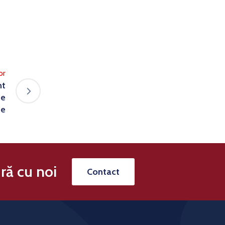
or
nt
de
te
ră cu noi
Contact