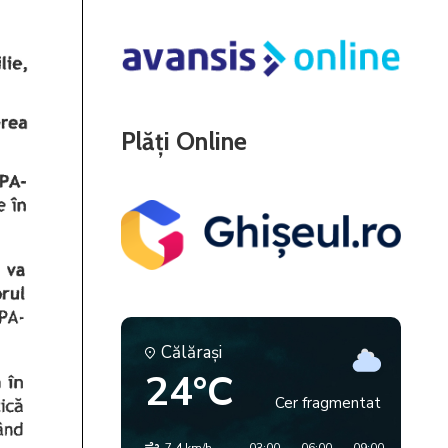
Plăți Online
Călăraşi
24°C
Cer fragmentat