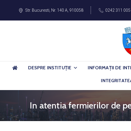
Str. Bucuresti, Nr. 140 A, 910058
0242 311 005
DESPRE INSTITUȚIE
INFORMAȚII DE INT
INTEGRITATE
In atentia fermierilor de p