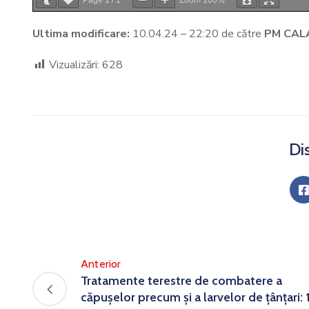
Page
1
/
1
Zoom
100%
Ultima modificare:
10.04.24 – 22:20 de către
PM CAL
Vizualizări:
628
Dis
Anterior
Tratamente terestre de combatere a
căpușelor precum și a larvelor de țânțari: 