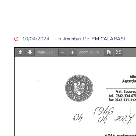
10/04/2024
- In
Anunțuri
De
PM CALARASI
Page
1
/
2
Zoom
100%