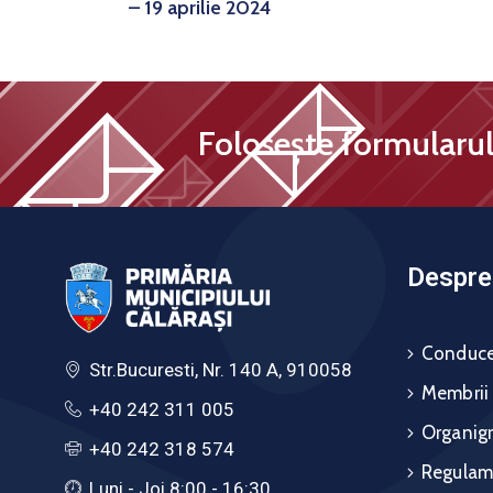
– 19 aprilie 2024
Folosește formularul 
Despre 
Conduce
Str.Bucuresti, Nr. 140 A, 910058
Membrii
+40 242 311 005
Organig
+40 242 318 574
Regulam
Luni - Joi 8:00 - 16:30