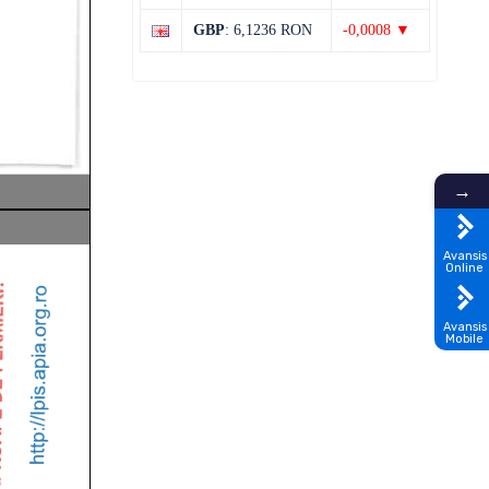
31°C
14°C
Joi
GBP
: 6,1236 RON
-0,0008 ▼
→
Avansis
Online
Avansis
Mobile