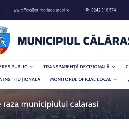
office@primariacalarasi.ro
0242 318 574
ERES PUBLIC
TRANSPARENȚĂ DECIZIONALĂ
C
A INSTITUȚIONALĂ
MONITORUL OFICIAL LOCAL
e raza municipiului calarasi