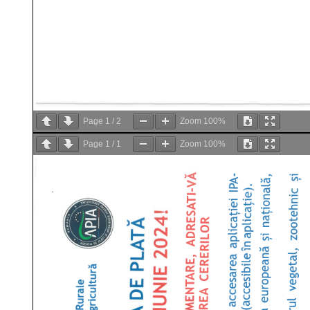
Page
1
/
2
Zoom
100%
Page
1
/
1
Zoom
100%