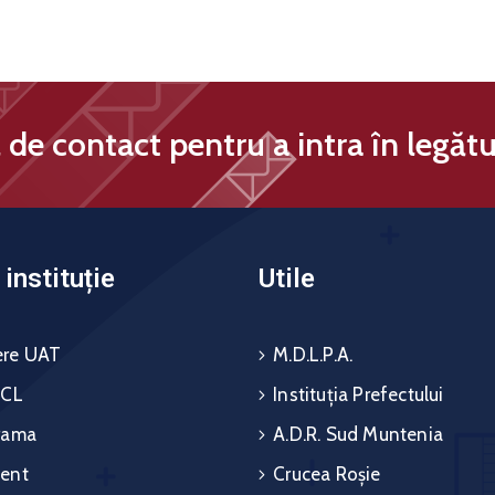
de contact pentru a intra în legătu
instituție
Utile
re UAT
M.D.L.P.A.
 CL
Instituția Prefectului
rama
A.D.R. Sud Muntenia
ent
Crucea Roșie