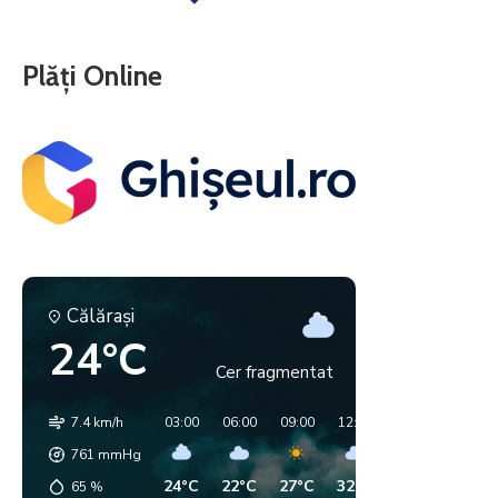
Plăți Online
Călăraşi
24°C
Cer fragmentat
7.4 km/h
03:00
06:00
09:00
12:00
15:00
18:00
761
mmHg
24°C
22°C
27°C
32°C
34°C
35°C
65
%