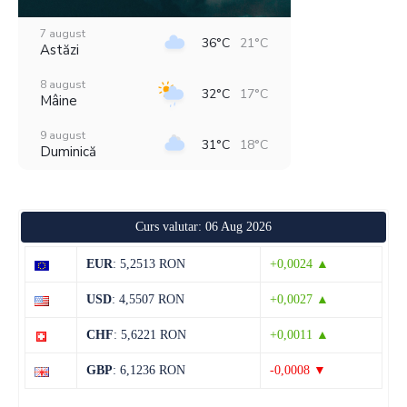
7 august
36°C
21°C
Astăzi
8 august
32°C
17°C
Mâine
9 august
31°C
18°C
Duminică
10 august
32°C
15°C
Luni
Curs valutar: 06 Aug 2026
11 august
36°C
18°C
Marți
EUR
: 5,2513 RON
+0,0024 ▲
12 august
32°C
20°C
USD
: 4,5507 RON
+0,0027 ▲
Miercuri
CHF
: 5,6221 RON
+0,0011 ▲
13 august
31°C
14°C
Joi
GBP
: 6,1236 RON
-0,0008 ▼