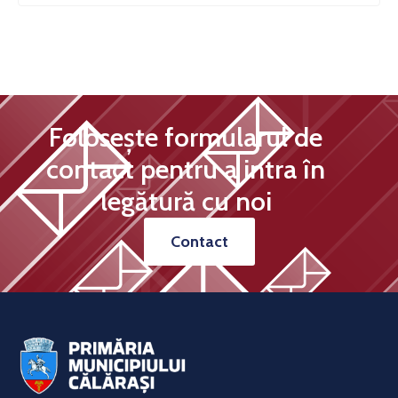
Folosește formularul de
contact pentru a intra în
legătură cu noi
Contact