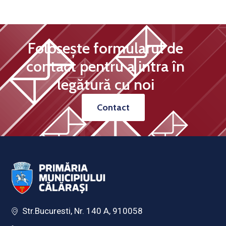
Folosește formularul de
contact pentru a intra în
legătură cu noi
Contact
Str.Bucuresti, Nr. 140 A, 910058