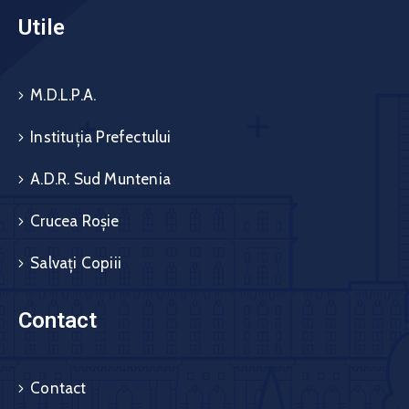
Utile
M.D.L.P.A.
Instituția Prefectului
A.D.R. Sud Muntenia
Crucea Roșie
Salvați Copiii
Contact
Contact