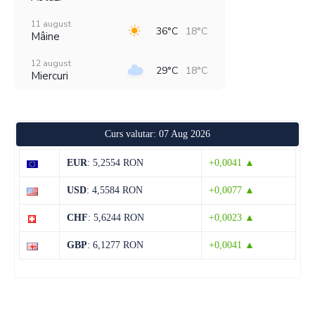
11 august
36°C
18°C
Mâine
12 august
29°C
18°C
Miercuri
13 august
28°C
13°C
Joi
Curs valutar: 07 Aug 2026
14 august
28°C
13°C
Vineri
EUR
: 5,2554 RON
+0,0041 ▲
15 august
30°C
13°C
USD
: 4,5584 RON
+0,0077 ▲
Sâmbătă
CHF
: 5,6244 RON
+0,0023 ▲
16 august
32°C
15°C
Duminică
GBP
: 6,1277 RON
+0,0041 ▲