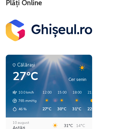
Plăți Online
Călăraşi
27°C
Cer senin
10.0 km/h
12:00
15:00
18:00
21:00
00:00
03:00
765
mmHg
27°C
30°C
31°C
22°C
20°C
19°C
46
%
10 august
31°C
14°C
Astăzi