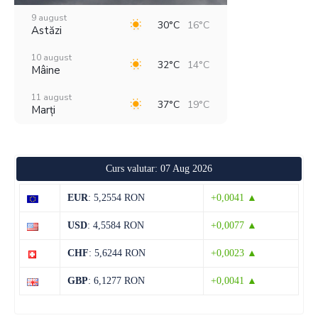
9 august
30°C
16°C
Astăzi
10 august
32°C
14°C
Mâine
11 august
37°C
19°C
Marți
12 august
29°C
18°C
Miercuri
Curs valutar: 07 Aug 2026
13 august
28°C
13°C
Joi
EUR
: 5,2554 RON
+0,0041 ▲
14 august
28°C
13°C
USD
: 4,5584 RON
+0,0077 ▲
Vineri
CHF
: 5,6244 RON
+0,0023 ▲
15 august
31°C
13°C
Sâmbătă
GBP
: 6,1277 RON
+0,0041 ▲