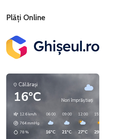
Plăți Online
Călăraşi
16°C
Nori împrăștiați
12.6 km/h
06:00
09:00
12:00
15:00
18:00
21:00
764
mmHg
16°C
21°C
27°C
29°C
29°C
21°C
78
%