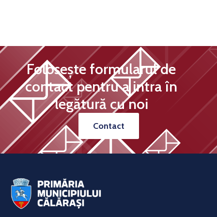
Folosește formularul de
contact pentru a intra în
legătură cu noi
Contact