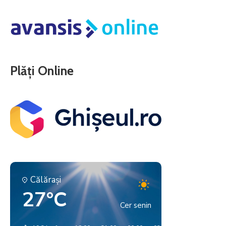
Plăți Online
Călăraşi
27°C
Cer senin