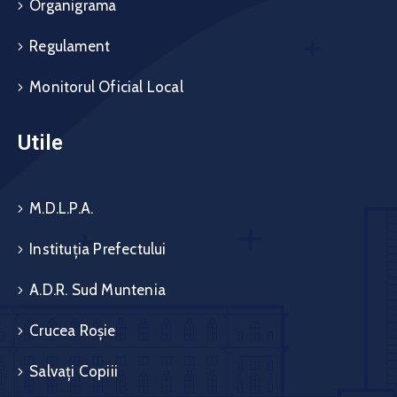
Organigrama
Regulament
Monitorul Oficial Local
Utile
M.D.L.P.A.
Instituția Prefectului
A.D.R. Sud Muntenia
Crucea Roșie
Salvați Copiii