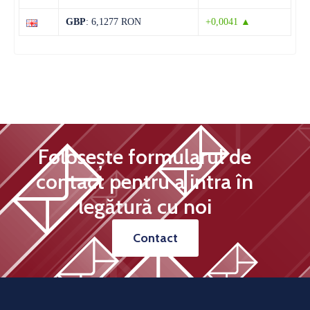
29°C
13°C
Sâmbătă
GBP
: 6,1277 RON
+0,0041 ▲
Folosește formularul de
contact pentru a intra în
legătură cu noi
Contact