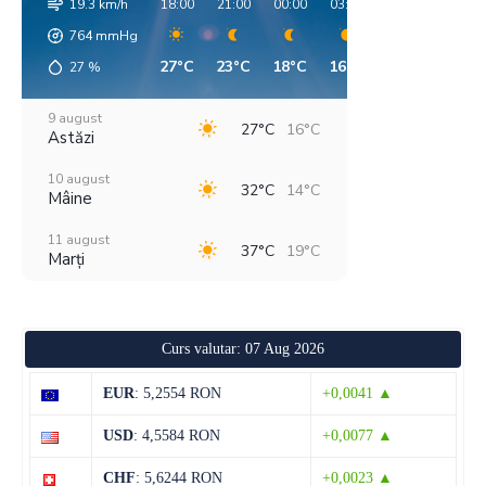
19.3 km/h
18:00
21:00
00:00
03:00
06:00
09:00
764
mmHg
27°C
23°C
18°C
16°C
14°C
23°C
27
%
9 august
27°C
16°C
Astăzi
10 august
32°C
14°C
Mâine
11 august
37°C
19°C
Marți
12 august
31°C
18°C
Miercuri
Curs valutar: 07 Aug 2026
13 august
28°C
14°C
Joi
EUR
: 5,2554 RON
+0,0041 ▲
14 august
29°C
14°C
USD
: 4,5584 RON
+0,0077 ▲
Vineri
CHF
: 5,6244 RON
+0,0023 ▲
15 august