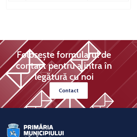
Folosește formularul de
contact pentru a intra în
legătură cu noi
Contact