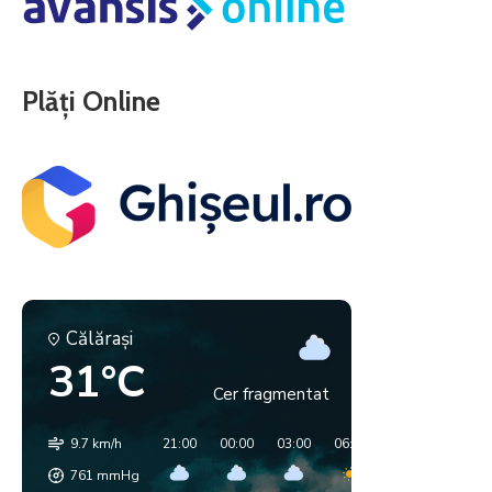
Plăți Online
Călăraşi
31°C
Cer fragmentat
9.7 km/h
21:00
00:00
03:00
06:00
09:00
12:00
761
mmHg