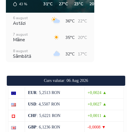
31°C
27°C
23°C
20°C
27°C
35°C
43
%
6 august
36°C
22°C
Astăzi
7 august
35°C
20°C
Mâine
8 august
32°C
17°C
Sâmbătă
9 august
31°C
17°C
Duminică
Curs valutar: 06 Aug 2026
10 august
32°C
15°C
Luni
EUR
: 5,2513 RON
+0,0024 ▲
11 august
36°C
18°C
USD
: 4,5507 RON
+0,0027 ▲
Marți
CHF
: 5,6221 RON
+0,0011 ▲
12 august
38°C
19°C
Miercuri
GBP
: 6,1236 RON
-0,0008 ▼