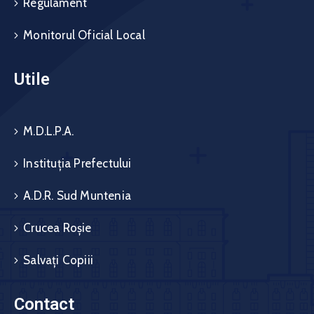
Regulament
Monitorul Oficial Local
Utile
M.D.L.P.A.
Instituția Prefectului
A.D.R. Sud Muntenia
Crucea Roșie
Salvați Copiii
Contact