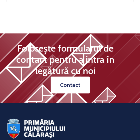
Folosește formularul de
contact pentru a intra în
legătură cu noi
Contact