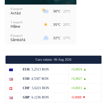
6 august
36°C
22°C
Astăzi
7 august
35°C
20°C
Mâine
8 august
32°C
17°C
Sâmbătă
9 august
31°C
17°C
Duminică
Curs valutar: 06 Aug 2026
10 august
32°C
15°C
Luni
EUR
: 5,2513 RON
+0,0024 ▲
11 august
36°C
18°C
USD
: 4,5507 RON
+0,0027 ▲
Marți
CHF
: 5,6221 RON
+0,0011 ▲
12 august
38°C
19°C
Miercuri
GBP
: 6,1236 RON
-0,0008 ▼