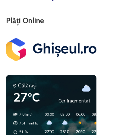
Plăți Online
Călăraşi
27°C
Cer fragmentat
7.0 km/h
00:00
03:00
06:00
09:00
12:00
15:00
761
mmHg
27°C
25°C
20°C
27°C
35°C
35°C
51
%