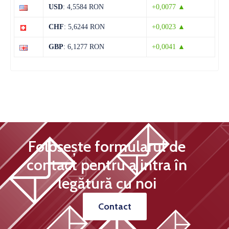
13 august
29°C
19°C
USD
: 4,5584 RON
+0,0077 ▲
Joi
CHF
: 5,6244 RON
+0,0023 ▲
14 august
29°C
14°C
Vineri
GBP
: 6,1277 RON
+0,0041 ▲
Folosește formularul de
contact pentru a intra în
legătură cu noi
Contact