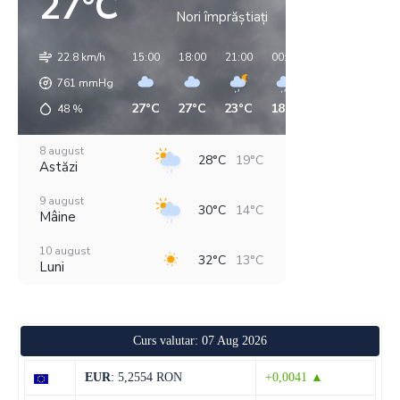
27°C
Nori împrăștiați
22.8 km/h
15:00
18:00
21:00
00:00
03:00
06:00
761
mmHg
27°C
27°C
23°C
18°C
14°C
16°C
48
%
8 august
28°C
19°C
Astăzi
9 august
30°C
14°C
Mâine
10 august
32°C
13°C
Luni
11 august
36°C
19°C
Marți
Curs valutar: 07 Aug 2026
12 august
30°C
20°C
Miercuri
EUR
: 5,2554 RON
+0,0041 ▲