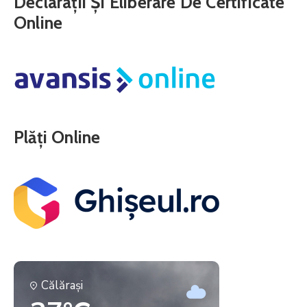
Declarații Și Eliberare De Certificate
Online
Plăți Online
Călăraşi