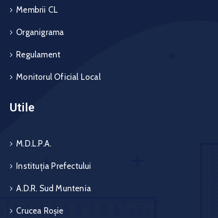
Membrii CL
Organigrama
Regulament
Monitorul Oficial Local
Utile
M.D.L.P.A.
Instituția Prefectului
A.D.R. Sud Muntenia
Crucea Roșie