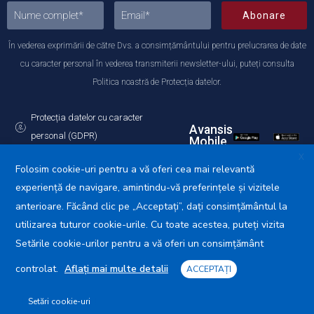
Abonare
În vederea exprimării de către Dvs. a consimțământului pentru prelucrarea de date
cu caracter personal în vederea transmiterii newsletter-ului, puteți consulta
Politica noastră de Protecția datelor.
Protecția datelor cu caracter
Avansis
personal (GDPR)
Mobile
Politica de utilizare a Cookie-urilor
X
Folosim cookie-uri pentru a vă oferi cea mai relevantă
experiență de navigare, amintindu-vă preferințele și vizitele
anterioare. Făcând clic pe „Acceptați”, dați consimțământul la
utilizarea tuturor cookie-urile. Cu toate acestea, puteți vizita
Primăria Municipiului Călărași © 2025. Toate drepturile
rezervate.
Setările cookie-urilor pentru a vă oferi un consimțământ
controlat.
Aflați mai multe detalii
ACCEPTAȚI
Setări cookie-uri