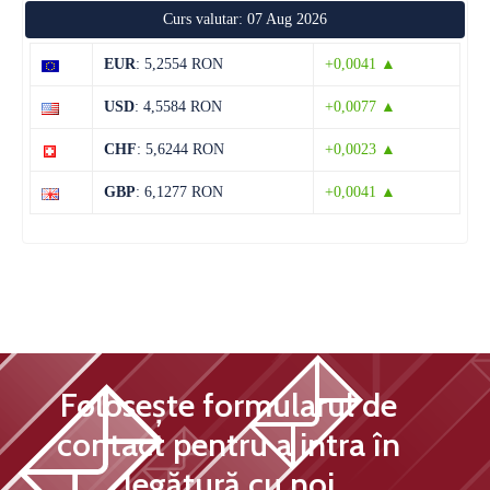
Curs valutar: 07 Aug 2026
11 august
36°C
18°C
Marți
EUR
: 5,2554 RON
+0,0041 ▲
12 august
29°C
19°C
USD
: 4,5584 RON
+0,0077 ▲
Miercuri
CHF
: 5,6244 RON
+0,0023 ▲
13 august
28°C
13°C
Joi
GBP
: 6,1277 RON
+0,0041 ▲
Folosește formularul de
contact pentru a intra în
legătură cu noi