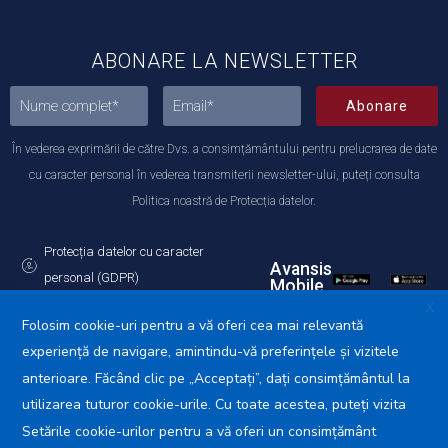
ABONARE LA NEWSLETTER
Abonare
În vederea exprimării de către Dvs. a consimțământului pentru prelucrarea de date
cu caracter personal în vederea transmiterii newsletter-ului, puteți consulta
Politica noastră de Protecția datelor.
Protecția datelor cu caracter
Avansis
personal (GDPR)
Mobile
Politica de utilizare a Cookie-urilor
X
Folosim cookie-uri pentru a vă oferi cea mai relevantă
experiență de navigare, amintindu-vă preferințele și vizitele
anterioare. Făcând clic pe „Acceptați”, dați consimțământul la
utilizarea tuturor cookie-urile. Cu toate acestea, puteți vizita
Primăria Municipiului Călărași © 2025. Toate drepturile
rezervate.
Setările cookie-urilor pentru a vă oferi un consimțământ