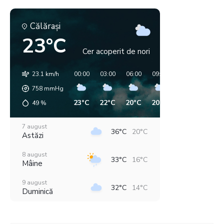
Călăraşi
23°C
Cer acoperit de nori
23.1 km/h
00:00
03:00
06:00
09:00
12:00
15:00
758
mmHg
23°C
22°C
20°C
20°C
24°C
33°C
49
%
7 august
36°C
20°C
Astăzi
8 august
33°C
16°C
Mâine
9 august
32°C
14°C
Duminică
10 august
33°C
16°C
Luni