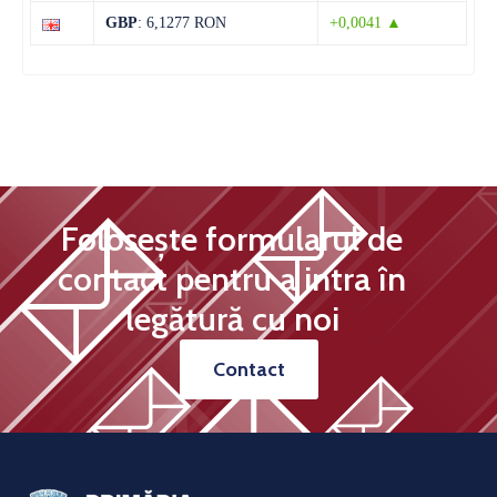
Joi
GBP
: 6,1277 RON
+0,0041 ▲
Folosește formularul de
contact pentru a intra în
legătură cu noi
Contact