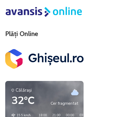
Plăți Online
Călăraşi
32°C
Cer fragmentat
15.5 km/h
18:00
21:00
00:00
03:00
06:00
09:00