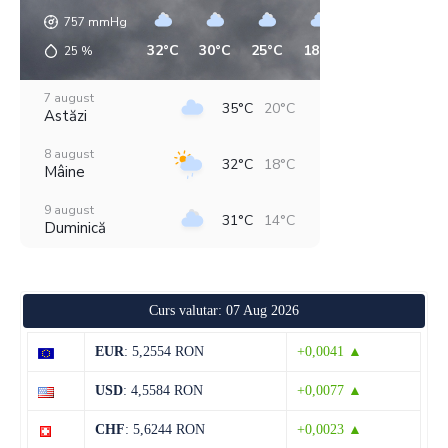
757
mmHg
32°C
30°C
25°C
18°C
19°C
21°C
25
%
7 august
35°C
20°C
Astăzi
8 august
32°C
18°C
Mâine
9 august
31°C
14°C
Duminică
10 august
33°C
15°C
Luni
Curs valutar: 07 Aug 2026
11 august
36°C
18°C
Marți
EUR
: 5,2554 RON
+0,0041 ▲
12 august
32°C
20°C
USD
: 4,5584 RON
+0,0077 ▲
Miercuri
CHF
: 5,6244 RON
+0,0023 ▲
13 august
31°C
19°C