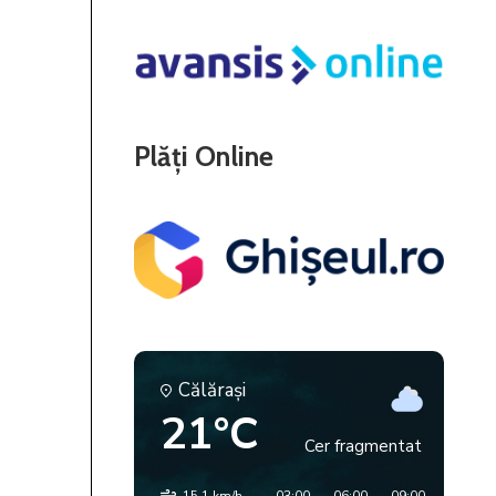
Plăți Online
Călăraşi
21°C
Cer fragmentat