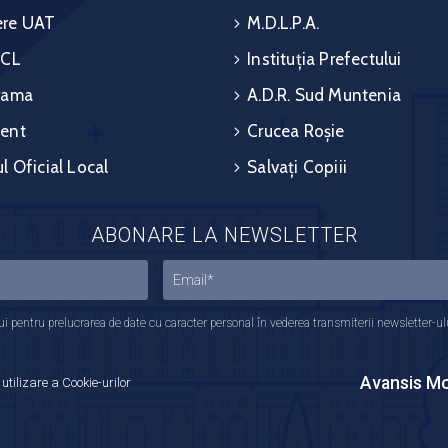
re UAT
M.D.L.P.A.
 CL
Instituția Prefectului
rama
A.D.R. Sud Muntenia
ent
Crucea Roșie
l Oficial Local
Salvați Copiii
ABONARE LA NEWSLETTER
 pentru prelucrarea de date cu caracter personal în vederea transmiterii newsletter-ului,
Avansis Mo
 utilizare a Cookie-urilor