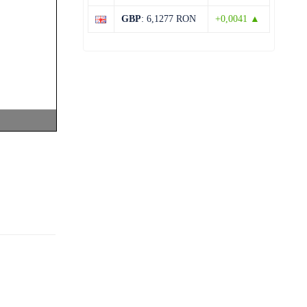
32°C
15°C
Vineri
GBP
: 6,1277 RON
+0,0041 ▲