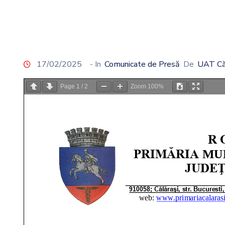
17/02/2025
- In
Comunicate de Presă
De
UAT Că
Page
1
/
2
Zoom
100%