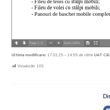
Page
1
/
2
Zoom
100%
Ultima modificare:
17.02.25 – 14:55 de către
UAT Căl
Vizualizări:
105
Dis