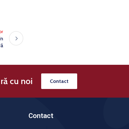
or
în
ră
ră cu noi
Contact
Contact