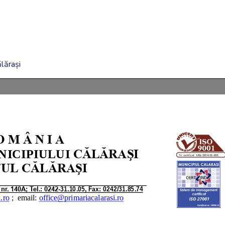
lărași