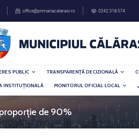
office@primariacalarasi.ro
0242 318 574
ERES PUBLIC
TRANSPARENȚĂ DECIZIONALĂ
C
A INSTITUȚIONALĂ
MONITORUL OFICIAL LOCAL
n proporție de 90%