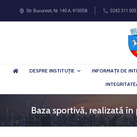
Str. Bucuresti, Nr. 140 A, 910058
0242 311 005
DESPRE INSTITUȚIE
INFORMAȚII DE INT
INTEGRITATE
Baza sportivă, realizată î