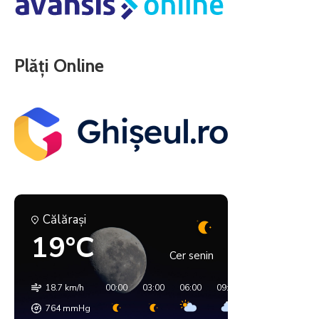
Plăți Online
Călăraşi
19°C
Cer senin
18.7 km/h
00:00
03:00
06:00
09:00
12:00
15:00
764
mmHg