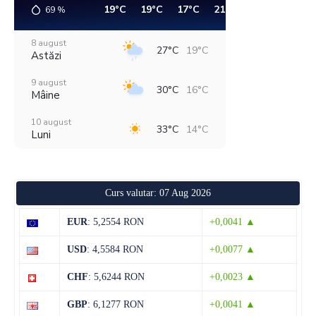
19°C
19°C
17°C
21°C
27°C
30°C
69
%
8 august
27°C
19°C
Astăzi
9 august
30°C
16°C
Mâine
10 august
33°C
14°C
Luni
11 august
38°C
19°C
Marți
Curs valutar: 07 Aug 2026
12 august
30°C
22°C
Miercuri
EUR
: 5,2554 RON
+0,0041 ▲
13 august
29°C
14°C
USD
: 4,5584 RON
+0,0077 ▲
Joi
CHF
: 5,6244 RON
+0,0023 ▲
14 august
29°C
13°C
Vineri
GBP
: 6,1277 RON
+0,0041 ▲