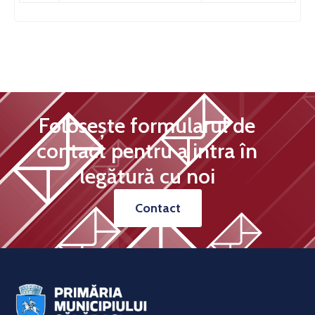
Folosește formularul de
contact pentru a intra în
legătură cu noi
Contact