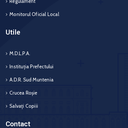
Regulament
Monitorul Oficial Local
Utile
M.D.L.P.A.
Instituția Prefectului
A.D.R. Sud Muntenia
Crucea Roșie
Salvați Copiii
Contact