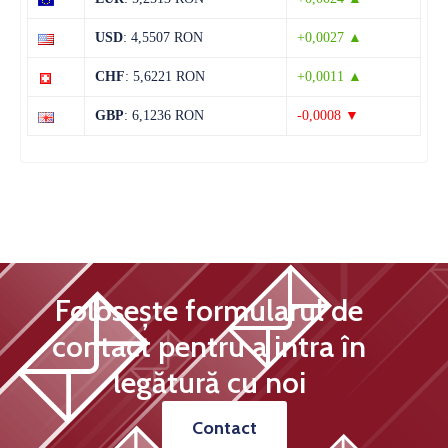
11 august
36°C
18°C
USD
: 4,5507 RON
+0,0027 ▲
Marți
CHF
: 5,6221 RON
+0,0011 ▲
12 august
38°C
19°C
Miercuri
GBP
: 6,1236 RON
-0,0008 ▼
Folosește formularul de
contact pentru a intra în
legătură cu noi
Contact