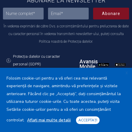
ABONARE LA NEWSLETTER
Abonare
În vederea exprimării de către Dvs. a consimțământului pentru prelucrarea de date
cu caracter personal în vederea transmiterii newsletter-ului, puteți consulta
Politica noastră de Protecția datelor.
Protecția datelor cu caracter
Avansis
personal (GDPR)
Mobile
Politica de utilizare a Cookie-urilor
X
Folosim cookie-uri pentru a vă oferi cea mai relevantă
experiență de navigare, amintindu-vă preferințele și vizitele
anterioare. Făcând clic pe „Acceptați”, dați consimțământul la
utilizarea tuturor cookie-urile. Cu toate acestea, puteți vizita
Primăria Municipiului Călărași © 2025. Toate drepturile
rezervate.
Setările cookie-urilor pentru a vă oferi un consimțământ
controlat.
Aflați mai multe detalii
ACCEPTAȚI