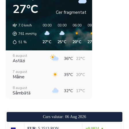
27°C
Cer fragmentat
7.0 km/h
00:00
03:00
06:00
09:00
12:00
15:00
761
mmHg
27°C
25°C
20°C
27°C
35°C
35°C
51
%
6 august
36°C
22°C
Astăzi
7 august
35°C
20°C
Mâine
8 august
32°C
17°C
Sâmbătă
9 august
31°C
17°C
Duminică
Curs valutar: 06 Aug 2026
10 august
32°C
15°C
Luni
EUR
: 5,2513 RON
+0,0024 ▲