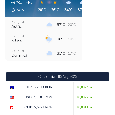
761
mmHg
20°C
26°C
34°C
37°C
34°C
28°C
74
%
7 august
37°C
20°C
Astăzi
8 august
30°C
18°C
Mâine
9 august
31°C
17°C
Duminică
10 august
33°C
16°C
Luni
Curs valutar: 06 Aug 2026
11 august
37°C
19°C
Marți
EUR
: 5,2513 RON
+0,0024 ▲
12 august
32°C
22°C
USD
: 4,5507 RON
+0,0027 ▲
Miercuri
CHF
: 5,6221 RON
+0,0011 ▲
13 august
31°C
19°C
Joi