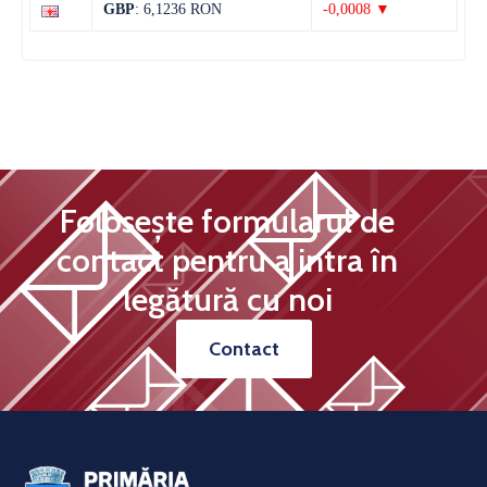
GBP
: 6,1236 RON
-0,0008 ▼
Folosește formularul de
contact pentru a intra în
legătură cu noi
Contact