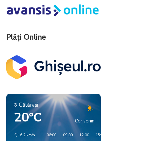
Plăți Online
Călăraşi
20°C
Cer senin
6.2 km/h
06:00
09:00
12:00
15:00
18:00
21:00