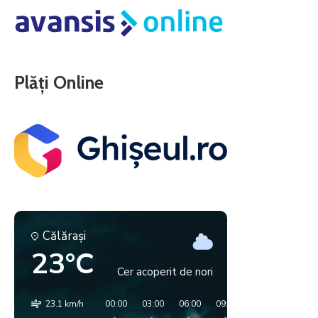
Plăți Online
Călăraşi
23°C
Cer acoperit de nori
23.1 km/h
00:00
03:00
06:00
09:00
12:00
15:00