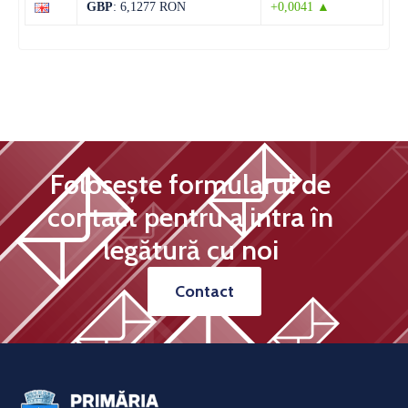
GBP
: 6,1277 RON
+0,0041 ▲
Folosește formularul de
contact pentru a intra în
legătură cu noi
Contact