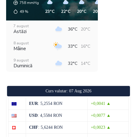
758
mmHg
23°C
22°C
20°C
20°C
24°C
33°C
49
%
7 august
36°C
20°C
Astăzi
8 august
33°C
16°C
Mâine
9 august
32°C
14°C
Duminică
10 august
33°C
16°C
Luni
Curs valutar: 07 Aug 2026
11 august
36°C
18°C
Marți
EUR
: 5,2554 RON
+0,0041 ▲
12 august
29°C
19°C
USD
: 4,5584 RON
+0,0077 ▲
Miercuri
CHF
: 5,6244 RON
+0,0023 ▲
13 august
28°C
13°C
Joi