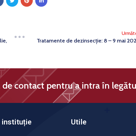
Următ
lie,
Tratamente de dezinsecție: 8 – 9 mai 20
de contact pentru a intra în legătu
instituție
Utile