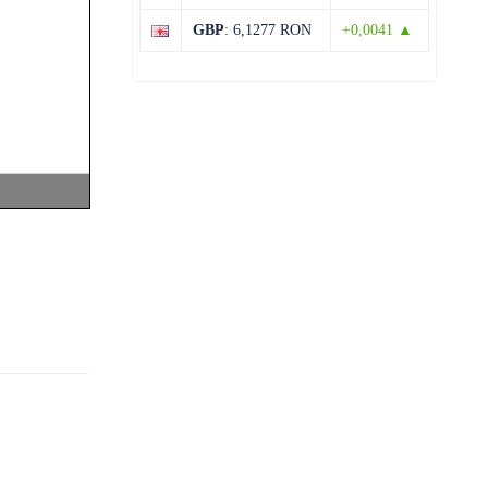
31°C
14°C
Vineri
GBP
: 6,1277 RON
+0,0041 ▲