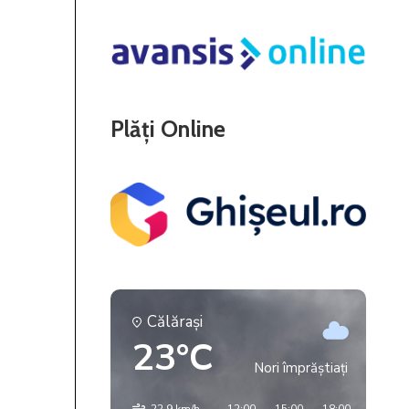
Plăți Online
Călăraşi
23°C
Nori împrăștiați