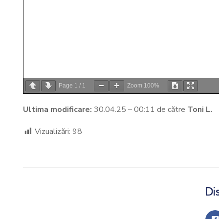
Page
1
/
1
Zoom
100%
Ultima modificare:
30.04.25 – 00:11 de către
Toni L.
Vizualizări:
98
Dis