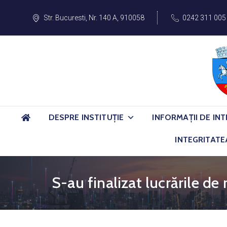
Str. Bucuresti, Nr. 140 A, 910058
0242 311 005
DESPRE INSTITUȚIE
INFORMAȚII DE INT
INTEGRITATE
S-au finalizat lucrările de