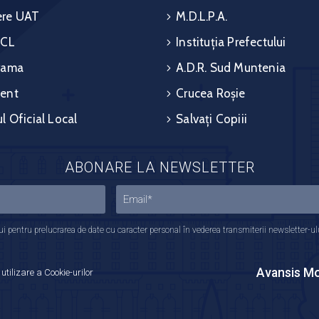
re UAT
M.D.L.P.A.
 CL
Instituția Prefectului
rama
A.D.R. Sud Muntenia
ent
Crucea Roșie
l Oficial Local
Salvați Copiii
ABONARE LA NEWSLETTER
 pentru prelucrarea de date cu caracter personal în vederea transmiterii newsletter-ului,
Avansis Mo
 utilizare a Cookie-urilor