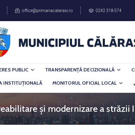
office@primariacalarasi.ro
0242 318 574
ERES PUBLIC
TRANSPARENȚĂ DECIZIONALĂ
C
A INSTITUȚIONALĂ
MONITORUL OFICIAL LOCAL
 reabilitare și modernizare a străzi