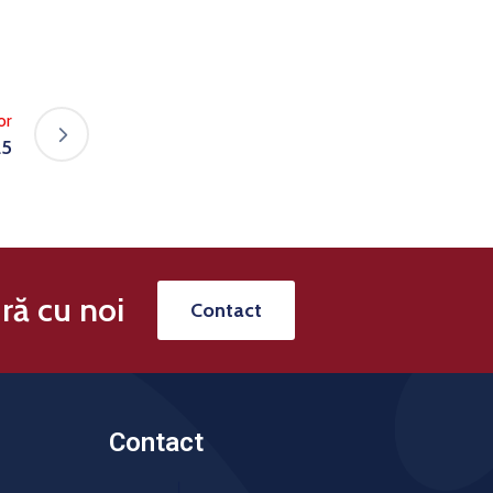
or
25
ră cu noi
Contact
Contact