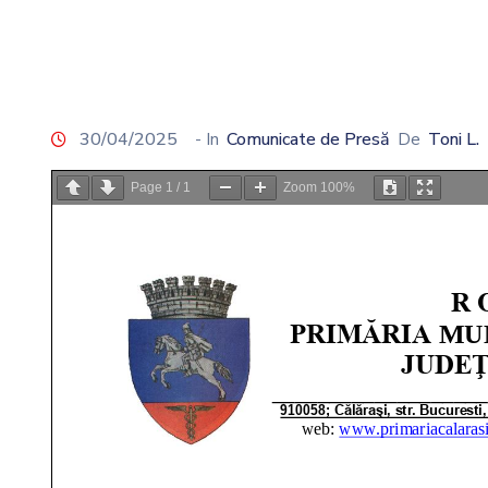
30/04/2025
- In
Comunicate de Presă
De
Toni L.
Page
1
/
1
Zoom
100%