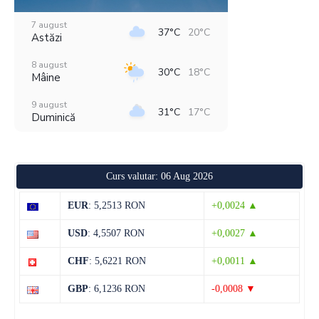
7 august
37°C
20°C
Astăzi
8 august
30°C
18°C
Mâine
9 august
31°C
17°C
Duminică
10 august
33°C
16°C
Luni
Curs valutar: 06 Aug 2026
11 august
37°C
19°C
Marți
EUR
: 5,2513 RON
+0,0024 ▲
12 august
32°C
22°C
USD
: 4,5507 RON
+0,0027 ▲
Miercuri
CHF
: 5,6221 RON
+0,0011 ▲
13 august
31°C
19°C
Joi
GBP
: 6,1236 RON
-0,0008 ▼