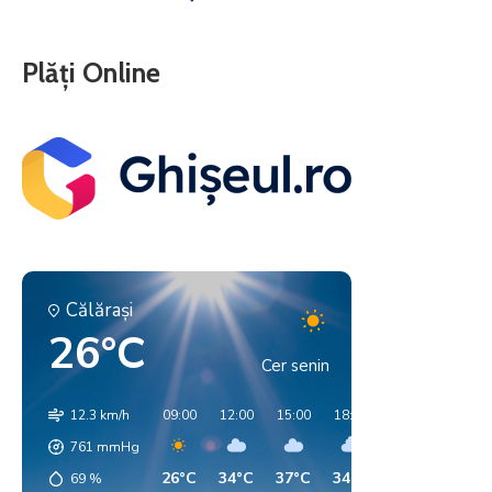
Plăți Online
Călăraşi
26°C
Cer senin
12.3 km/h
09:00
12:00
15:00
18:00
21:00
00:00
761
mmHg
26°C
34°C
37°C
34°C
28°C
21°C
69
%