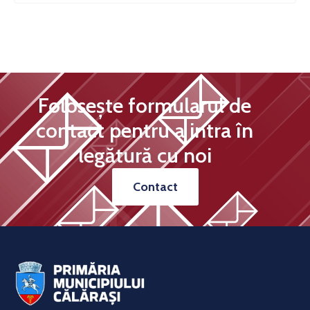
Folosește formularul de
contact pentru a intra în
legătură cu noi
Contact