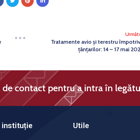
Următ
e
Tratamente avio și terestru împotri
țânțarilor: 14 – 17 mai 20
de contact pentru a intra în legătu
instituție
Utile