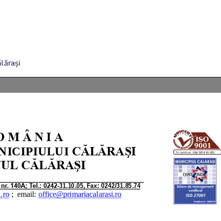
lărași