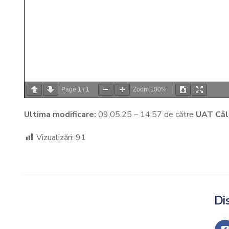
Page
1
/
1
Zoom
100%
Ultima modificare:
09.05.25 – 14:57 de către
UAT Căl
Vizualizări:
91
Dis