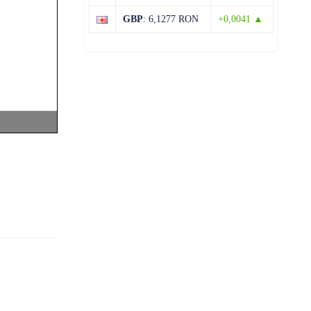
31°C
14°C
Vineri
GBP
: 6,1277 RON
+0,0041 ▲