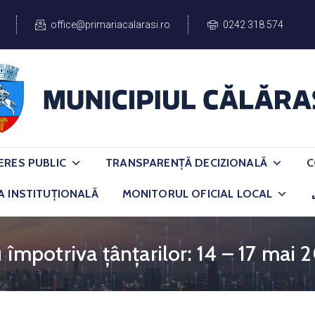
office@primariacalarasi.ro
0242 318 574
ERES PUBLIC
TRANSPARENȚĂ DECIZIONALĂ
C
A INSTITUȚIONALĂ
MONITORUL OFICIAL LOCAL
 împotriva țânțarilor: 14 – 17 mai 