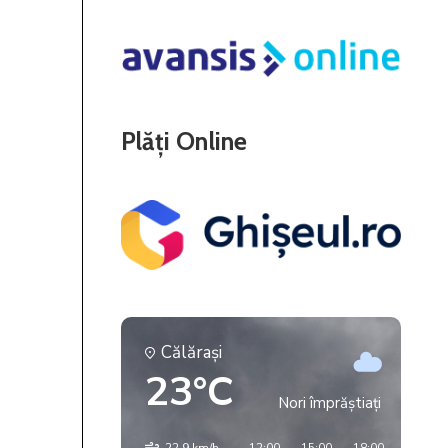
Plăți Online
Călăraşi
23°C
Nori împrăștiați