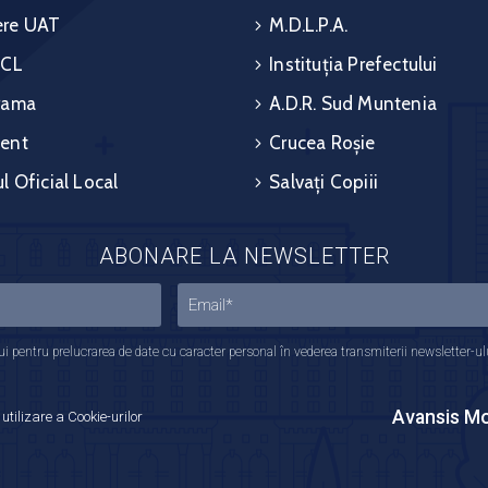
re UAT
M.D.L.P.A.
 CL
Instituția Prefectului
rama
A.D.R. Sud Muntenia
ent
Crucea Roșie
l Oficial Local
Salvați Copiii
ABONARE LA NEWSLETTER
 pentru prelucrarea de date cu caracter personal în vederea transmiterii newsletter-ului,
Avansis Mo
 utilizare a Cookie-urilor