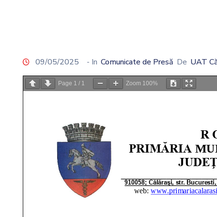
09/05/2025
- In
Comunicate de Presă
De
UAT Că
Page
1
/
1
Zoom
100%