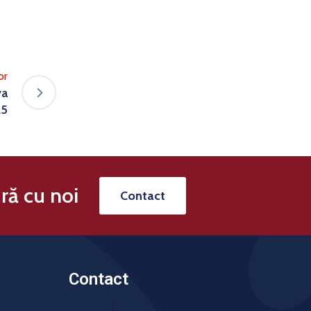
or
va
25
ră cu noi
Contact
Contact