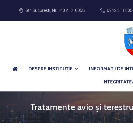
Str. Bucuresti, Nr. 140 A, 910058
0242 311 005
DESPRE INSTITUȚIE
INFORMAȚII DE INT
INTEGRITATE
Tratamente avio și terestru