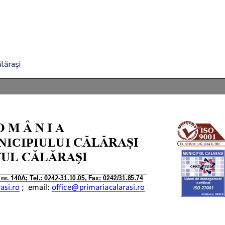
lărași