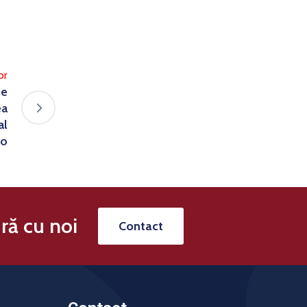
or
de
ea
al
eo
ră cu noi
Contact