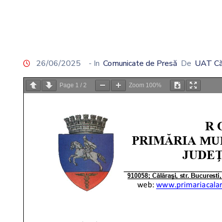
26/06/2025
- In
Comunicate de Presă
De
UAT Că
Page
1
/
2
Zoom
100%