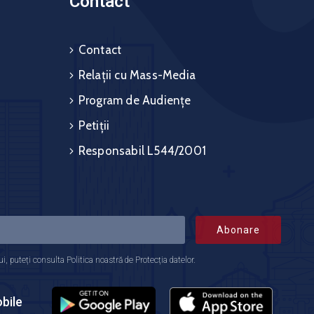
Contact
Contact
Relații cu Mass-Media
Program de Audiențe
Petiții
Responsabil L544/2001
Abonare
 puteți consulta Politica noastră de Protecția datelor.
bile