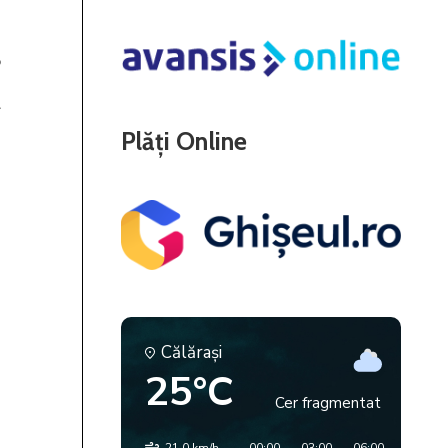
Plăți Online
Călăraşi
25°C
Cer fragmentat