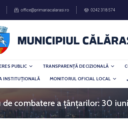
office@primariacalarasi.ro
0242 318 574
ERES PUBLIC
TRANSPARENȚĂ DECIZIONALĂ
C
A INSTITUȚIONALĂ
MONITORUL OFICIAL LOCAL
 de combatere a țânțarilor: 30 iuni