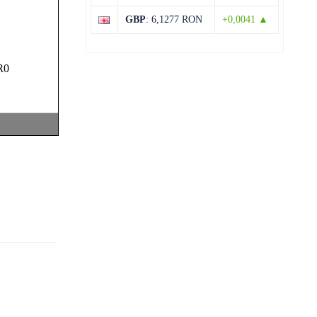
31°C
19°C
Joi
GBP
: 6,1277 RON
+0,0041 ▲