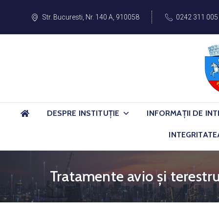
Str. Bucuresti, Nr. 140 A, 910058
0242 311 005
DESPRE INSTITUȚIE
INFORMAȚII DE INT
INTEGRITATE
Tratamente avio și terestru