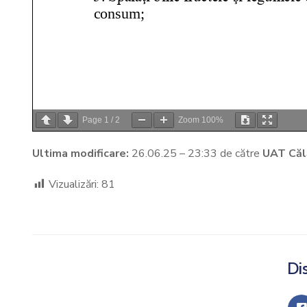
Page
1
/
2
Zoom
100%
Ultima modificare:
26.06.25 – 23:33 de către
UAT Căl
Vizualizări:
81
Dis