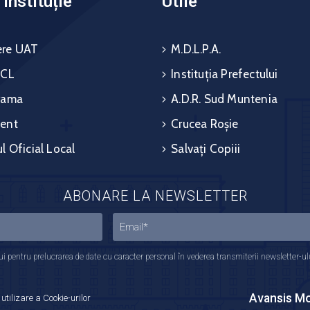
instituție
Utile
re UAT
M.D.L.P.A.
 CL
Instituția Prefectului
rama
A.D.R. Sud Muntenia
ent
Crucea Roșie
l Oficial Local
Salvați Copiii
ABONARE LA NEWSLETTER
 pentru prelucrarea de date cu caracter personal în vederea transmiterii newsletter-ului,
Avansis Mo
 utilizare a Cookie-urilor