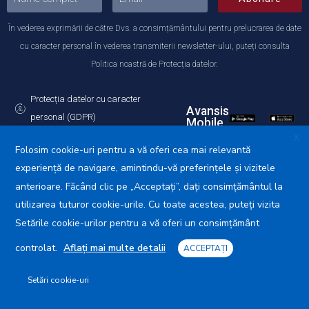
În vederea exprimării de către Dvs. a consimțământului pentru prelucrarea de date
cu caracter personal în vederea transmiterii newsletter-ului, puteți consulta
Politica noastră de Protecția datelor.
Protecția datelor cu caracter
Avansis
personal (GDPR)
Mobile
Politica de utilizare a Cookie-urilor
X
Folosim cookie-uri pentru a vă oferi cea mai relevantă
experiență de navigare, amintindu-vă preferințele și vizitele
anterioare. Făcând clic pe „Acceptați”, dați consimțământul la
utilizarea tuturor cookie-urile. Cu toate acestea, puteți vizita
Primăria Municipiului Călărași © 2025. Toate drepturile
rezervate.
Setările cookie-urilor pentru a vă oferi un consimțământ
controlat.
Aflați mai multe detalii
ACCEPTAȚI
Setări cookie-uri