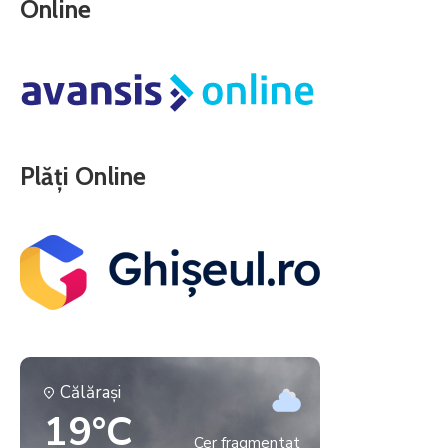
Online
Plăți Online
Călăraşi
19°C
Cer fragmentat