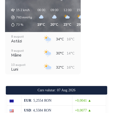
15.2 km/h
06:00
09:00
12:00
15:00
18:00
21:00
760
mmHg
19°C
20°C
23°C
29°C
32°C
18°C
73
%
8 august
34°C
16°C
Astăzi
9 august
30°C
14°C
Mâine
10 august
32°C
16°C
Luni
11 august
36°C
19°C
Marți
Curs valutar: 07 Aug 2026
12 august
29°C
18°C
Miercuri
EUR
: 5,2554 RON
+0,0041 ▲
13 august
28°C
18°C
USD
: 4,5584 RON
+0,0077 ▲
Joi