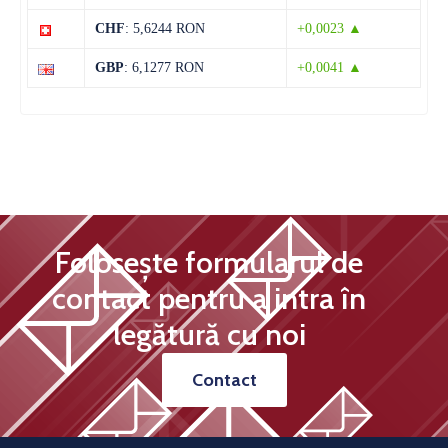
CHF
: 5,6244 RON
+0,0023 ▲
14 august
32°C
15°C
Vineri
GBP
: 6,1277 RON
+0,0041 ▲
Folosește formularul de
contact pentru a intra în
legătură cu noi
Contact